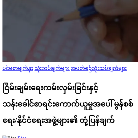
Posted
ပင်မစာမျက်နှာ
သုံးသပ်ချက်များ
အပတ်စဉ်သုံးသပ်ချက်များ
in
ငြိမ်းချမ်းရေးကမ်းလှမ်းခြင်းနှင့်
သန်းခေါင်စာရင်းကောက်ယူမှုအပေါ် မွန်စစ်
ရေး/နိုင်ငံရေးအဖွဲ့များ၏ တုံ့ပြန်ချက်
Posted