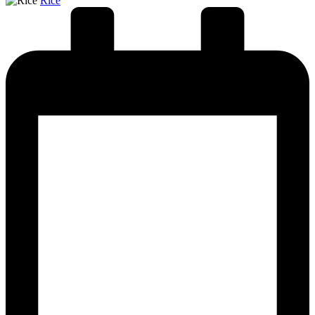
Rice
by