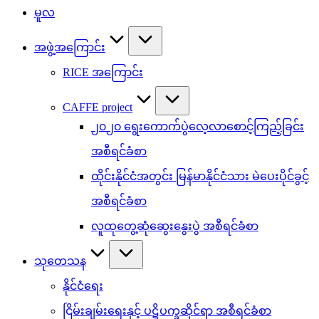
မူလ
အဖွဲ့အကြောင်း
RICE အကြောင်း
CAFFE project
၂၀၂၀ ရွေးကောက်ပွဲလေ့လာစောင့်ကြည့်ခြင်း
အစီရင်ခံစာ
ထိုင်းနိုင်ငံအတွင်း မြန်မာနိုင်ငံသား မဲပေးပိုင်ခွင့်
အစီရင်ခံစာ
လူထုတွေ့ဆုံဆွေးနွေးပွဲ အစီရင်ခံစာ
သုတေသန
နိုင်ငံရေး
ငြိမ်းချမ်းရေးနှင့် ပဋိပက္ခဆိုင်ရာ အစီရင်ခံစာ