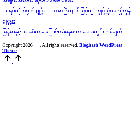
အချက်အလက် ဆိုင်ရာ အစီရင်ခံစာ
ပရေင်ဆိုက်ဗ္ဒက် ဍုၚ်ဒေသ အာဇြဳယျာန် ပြံၚ်သၠာဲကၠုၚ် ပ္ဍဲပရေၚ်ကၟိန်
ဍုၚ်ဗၟာ
မြန်မာနှင့် အာဆီယံ – ပြောင်းလဲနေသော ဒေသတွင်းဟန်ချက်
Copyright 2026 —
. All rights reserved.
Bloghash WordPress
Theme
Scroll
to
Top