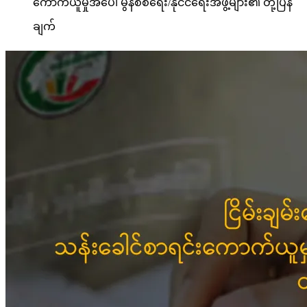
ကောက်ယူမှုအပေါ် မွန်စစ်ရေး/နိုင်ငံရေးအဖွဲ့များ၏ တုံ့ပြန်
ချက်