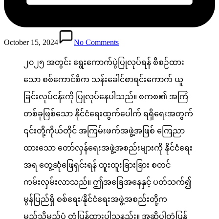
October 15, 2024
No Comments
၂၀၂၅ အတွင်း ရွေးကောက်ပွဲပြုလုပ်ရန် စီစဉ်ထား
သော စစ်ကောင်စီက သန်းခေါင်စာရင်းကောက် ယူ
ခြင်းလုပ်ငန်းကို ပြုလုပ်နေပါသည်။ စကစ၏ အကြံ
တစ်ခုဖြစ်သော နိုင်ငံရေးထွက်ပေါက် ရရှိရေးအတွက်
၎င်းတို့ကိုယ်တိုင် အကြမ်းဖက်အဖွဲ့အဖြစ် ကြေညာ
ထားသော တော်လှန်ရေးအဖွဲ့အစည်းများကို နိုင်ငံရေး
အရ တွေ့ဆုံဖြေရှင်းရန် ထူးထူးခြားခြား စတင်
ကမ်းလှမ်းလာသည်။ ဤအခြေအနေနှင့် ပတ်သက်၍
မွန်ပြည်ရှိ စစ်ရေး/နိုင်ငံရေးအဖွဲ့အစည်းတို့က
မည်သို့မည်ပုံ တုံ့ပြန်ထားပါသနည်း။ အဆိုပါတုံ့ပြန်