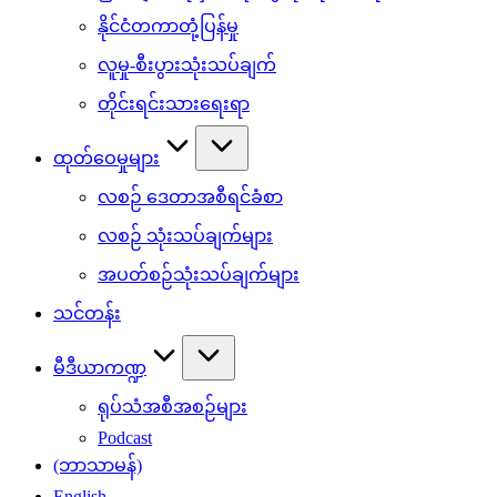
နိုင်ငံတကာတုံ့ပြန်မှု
လူမှု-စီးပွားသုံးသပ်ချက်
တိုင်းရင်းသားရေးရာ
ထုတ်ဝေမှုများ
လစဉ် ဒေတာအစီရင်ခံစာ
လစဉ် သုံးသပ်ချက်များ
အပတ်စဉ်သုံးသပ်ချက်များ
သင်တန်း
မီဒီယာကဏ္ဍ
ရုပ်သံအစီအစဉ်များ
Podcast
(ဘာသာမန်)
English