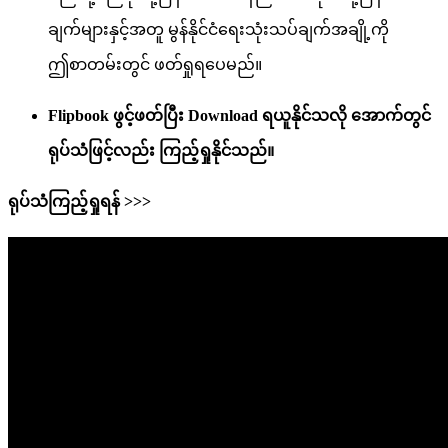
ချက်များနှင့်အတူ မွန်နိုင်ငံရေးသုံးသပ်ချက်အချို့ကို
ဤစာတမ်းတွင် ဖတ်ရှုရပေမည်။
Flipbook ဖွင့်ဖတ်ပြီး ‌Download ရယူနိုင်သလို အောက်တွင်
ရုပ်သံဖြင့်လည်း ကြည့်ရှုနိုင်သည်။
ရုပ်သံကြည့်ရှုရန် >>>