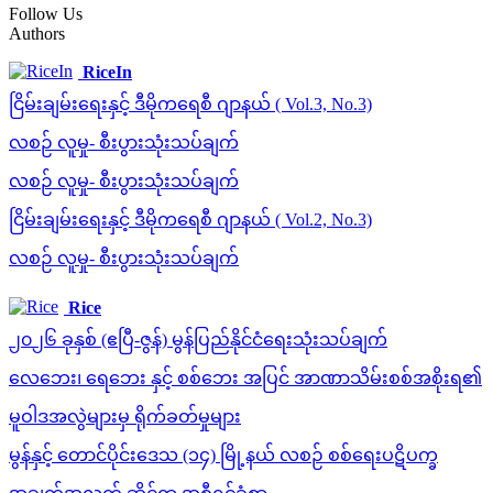
Follow Us
Authors
RiceIn
ငြိမ်းချမ်းရေးနှင့် ဒီမိုကရေစီ ဂျာနယ် ( Vol.3, No.3)
လစဉ် လူမှု- စီးပွားသုံးသပ်ချက်
လစဉ် လူမှု- စီးပွားသုံးသပ်ချက်
ငြိမ်းချမ်းရေးနှင့် ဒီမိုကရေစီ ဂျာနယ် ( Vol.2, No.3)
လစဉ် လူမှု- စီးပွားသုံးသပ်ချက်
Rice
၂၀၂၆ ခုနှစ် (ဧပြီ-ဇွန်) မွန်ပြည်နိုင်ငံရေးသုံးသပ်ချက်
လေဘေး၊ ရေဘေး နှင့် စစ်ဘေး အပြင် အာဏာသိမ်းစစ်အစိုးရ၏
မူဝါဒအလွဲများမှ ရိုက်ခတ်မှုများ
မွန်နှင့် တောင်ပိုင်းဒေသ (၁၄) မြို့နယ် လစဉ် စစ်ရေးပဋိပက္ခ