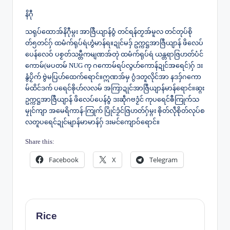
နိဂီု
သရုပ်ထောအ်နိဂီုမ္ဂး အာဇြဳယျာန်ဝွံ တင်ရန်တၟအ်မူလ တင်တုပ်စို
တ်၅တင်ဂှ် ထမံက်ရုပ်ရဴဟွံမာန်ရ။ဍုင်မဒှ် ဥက္ကဋ္ဌအာဇြဳယျာန် ဖိလေပ်
ပေန်လေဝ် ပစၟတ်သမ္တီကမျဏအ်တုဲ ထမံက်ရုပ်ရဴ ယန္တရာဇြဟတ်ပံင်
ကောမ်(မပတမ် NUG ကု ဂကောမ်ရပ်လွဟ်ကောန်ဍုင်အ‌ရေင်)ဂှ် ဒး
နွံပၟိက် ဗွဲမပြဟ်ထေက်ရောင်။ဣဏအ်မှ ဂွံဒတူလိုင်အာ နဒဒှ်ဂကော
မ်ထိင်ဒက် ပရေင်ၜိုဟ်လလမ် အကြာဍုင်အာဇြဳယျာန်မာန်ရောင်။ဆ္ဂး
ဥက္ကဋ္ဌအာဇြဳယျာန် ဖိလေပ်ပေန်ဝွံ ဒးဆဵုဂဗဒၟံင် ကုပရေင်ၜဳကြုက်သ
မၠုင်ကျာ အမေရိကာန်-ကြုက် ပြိုင်ဒၟံင်ဇြဟတ်ဂှ်မ္ဂး ၜိုတ်လဵုစိုတ်လုပ်စ
လတူပရေင်ဍုင်မျာန်မာမာန်ဂှ် ဒးမင်ကျောဝ်ရောင်။
Share this:
Facebook
X
Telegram
Rice