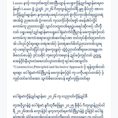
Lazaro နဒဒှ် ကလုတ်တၟေင်အာဇြဳယျာန် မပစၞးကၟိန်ဍုက်မျာန်မာရ။ဝ
န်ဇၞော် Lazaro ဝွံ ပ္ဍဲသၞာံ ၂၀၂၆ ဂိတုဂျာန်ညဝ်ဝါရဳ နူ၅ စိုပ်၇ဂှ် အာလ
ဝ်ကၟိန်ဍုင်မျာန်မာ နကုတရဴပရေင်ကလုတ် ဗွဲကိုပ်ကၠာအိုတ်ရ။ပ္ဍဲတရဴ
ဏအ်ဝွံ ညးတေအ် ဂွံဂဗလဝ် ကုသကိုပ်ဗိုလ်ဇၞော် မေန်အံင်လှိုင်
ကောမ်ကု ညးတာလျိုင် သွာင်လတူတအ်ရ။ပ္ဍဲပရေင်ဆဵုဂဗဂှ် သဳကၠဳ
လဝ် ပရူပရေင်ဍုင်မျာန်မာ၊ပရူပေဲါရုဲမာဲကံင်ဇြဳပၞာန် မကၠောန်ဗဒှ်လဝ်
ကောမ်ကု အကာဲအရာသ္ဂောအ်ဆက်ရပ်အာ တင်တုပ်စိုတ်(၅)တင်တ
အ် ပါလုပ်ဒၟံင်ရ။ဆ္ဂး တရဴဏအ်ဂှ် ဒှ်တရဴဆက်မိတ်ညးသကအ်သၟးရ
တုဲ ပရေင်မူဝါဒပြံင်သၠာဲ ဗွဲမကၠးဖ္ဍးဂှ် ဟွံဂွံညာတ်ဏီရ။မဟာဗျူဟာ
ဖိလေပ်ပေန်ဂှ် ဒုင်သဇိုင် ကုလၟေင်ကမၠောန် ဍုင်မဒှ်ကၠုင်လဝ် ဥက္ကဋ္ဌ
အေန်ဒိုဝ်နဳယှာ၊လဴ၊မလေဝ်ယှာတအ်တုဲ ရပ်စပ်အာမူဝါဒ
“Constructive,Principled and Inclusive Approach ဂှ် ရန်တၟအ်လဝ်
ရ။ဆ္ဂး ပေဲါရုဲမာဲကံင်ဇြဳပၞာန် မကၠောန်ဗဒှ်ဒၟံင် ကု ပကီုပရာပ်တအ်ဂှ် ဒှ်
ကၠုင်တင်ကော်ဆော သွက်ဖိလေပ်ပေန် ဇၞော်ကုဇြဟတ်ရ။
ပေဲါရုဲမာဲကၟိန်ဍုင်မျာန်မာ ၂၀၂၆ ကု လညာတ်ကၟိန်ဍုင်ဇဳ
တၠအဝဵုပၞာန်ဝွံ ပေဲါရုဲမာဲ နူဂိတုဒဳဇြေမ္ဗာ ၂၀၂၅ စဵုစိုပ် ဂိတုဂျာန်ညဝ်ဝါ
ရဳ ၂၀၂၆ဏအ် ကၠောန်ဒၟံင် နကုဒကုတ်ရ။ကံင်ဇြဳပၞာန်ဝွံ ဂ္စါန်ဒၟံင် ပေဲါရုဲ
မာဲဏအ် ညံင်သ္ဂောအ်လုပ်သၞောဝ်ကီုလေဝ် ကုလသမဂ္ဂ ကု ဍုင်ပလို