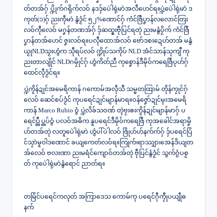
တ်တအ်ဂှ် ပ္ဍိုက်ဂရိုက်လဝ် နဒဒှ်ပေဲါရုဲမာဲအလီဟေင်ရ။ပ္ဍဲပေဲါရုဲမာဲ ဒ
ကုတ်(၁)ဂှ် ညးကဵုမာဲ နွံဒၟံင် ၅၂%ဏောင်ဂှ် ကံင်ဇြဳပၞာန်လလောင်တြး
လဝ်ကီုလေဝ် မဂၞန်တဏအ်ဂှ် ဒှ်ဆထ္ၜးဗီုပြင်ရတုဲ ညးမနွံပၟိက် ကံင်ဇြဳ
ပၞာန်တအ်ဟေင် ဇၞးလဝ်ရ။ပလီုထောအ်လဝ် ဗော်ဒစးဍေဟ်တအ် မနွံ
ယၟုNLDသၟးဟွံက သီုရပ်လဝ် က္ဍိုပ်သကိုပ် NLD အံင်သာန်သုကျဳ ကု
ညးတာလျိုင် NLDဂမၠိုင်ဂှ် ဟွံကိတ်ညဳ ကုစၞောန်ဒဳမိုဝ်ကရေဇြဳပုဟ်ဂှ်
ထေင်လဵုဒၟံင်ရ။
ပ္ဍဲကၟိန်ဍုင်အမေရိကာန် ဂကောမ်အလဵုသဳ သမ္မတထြာမ် တိုန်ကၠုင်ဂှ်
လေဝ် ဆေင်စပ်ဒၟံင် ကုပရေင်ဍုင်မျာန်မာရ။ဝန်ဇၞော်ဍုင်မ္ၚးအမေရိ
ကာန် Marco Rubio ဝွံ ပ္ဍဲလိခ်သဝဏ် တ္ၚဲဗၠးၜးကၟိန်ဍုင်မျာန်မာဂှ် ပ
ရေင်ပ္ညဳပ္ညပ်ဝွံ ပလဝ်အဓိက နူပရေင်ဒဳမိုဝ်ကရေဇြဳ ကုအခေါင်အရာမၞိ
ဟ်တအ်တုဲ လတူပေဲါရုဲမာဲ ဟွံပါ်ပဲါလဝ် ဇြိုဟ်ဟ်နက်က်ဂှ် ဒှ်ပရေင်ပြံ
င်သၠာဲမူဝါဒဏောင် ခယျကေတ်လဝ်ရ။ကြုက်၊ရာဿျှာ၊အေန်ဒိယျတ
အ်လေဝ် ဗလးဏာ ညးမရံင်ကျောဝ်တအ်တုဲ ဗီုပြင်နွံဒၟံင် သွက်ဂွံပစၟ
တ် ကုပေဲါရုဲမာဲနွံရောင် ညာတ်ရ။
တမြံင်ပရေင်ကလုတ် အကြာဒေသ ကောမ်ကု ပရေင်ဂီုကၠီုပယျဵုဓ
နက်