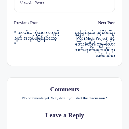
View All Posts
Post
Previous Post
Next Post
❝ အာဆီယံ ဘုံသဘောတူညီ
မွန်ပြည်နယ်၊ မုဒုံစီမံကိန်း
navigation
ချက် အလုပ်မဖြစ်နိုင်တော့
ကြီး (Mega Project) နှင့်
❞
ဒေသခံတို့၏ လူမှု-စီးပွား
သက်ရောက်မှုများဆိုင်ရာ
အစီရင်ခံစာ
Comments
No comments yet. Why don’t you start the discussion?
Leave a Reply