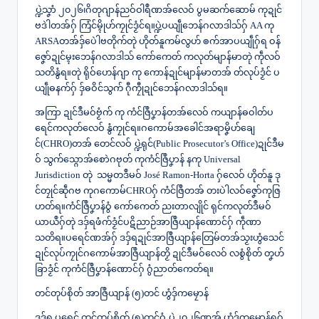
ပ္ဍဲသၞာံ ၂၀၂၆၊ဂိတုဂျာန်ညဝ်ဝါရဳဏအ်လေဝ် ပွမဆက်ဆောမ် ကုဍုင်
ဗဒဲါတအ်ဂှ် ကြံင်မ္ၚိုဟ်ကၠုင်ဒၟံင်ရ။ပ္ဍဲပယျဵုဘေန်ဂလာဒါသ်ဂှ် AA ကု
ARSAတအ်ဒှ်ပေဲါဗတိုက်တုဲ ဟိုတ်နူကမ်လွဟ် ၜက်အာပယျဵုဂှ်ရ ဝန်
ဇၞော်ဍုင်မ္ၚးဘေန်ဂလာ‌ဒါသ် ကော်ကေတ် ကလုတ်မျာန်မာတုဲ ကဵုလဝ်
သတိနွံရ။တုဲ ရိုဝ်ဟေန်ဂျာ ကု ကောန်ဍုင်မျာန်မာတအ် တ်လုပ်ဒၟံင် ပ
ယျဵုဓနက်ဂှ် ဒှ်ဓဝိင်သွက် ဂီုကၠီုဍုင်ဘေန်ဂလာ‌ဒါသ်ရ။
အကြာ ဍုင်ဒဳမဝ်ဗၟံက် ကု ကံင်ဇြဳပၞာန်တအ်လေဝ် ကယျာန်ဓဝါတ်ပ
ရေင်ကလုတ်လေဝ် နွံကၠုင်ရ။ဂကောမ်အခေါင်အရာမၞိဟ်ချေ
င်(CHRO)တအ် တေင်လဝ် ပ္ဍဲရုင်(Public Prosecutor’s Office)ဍုင်ဒဳမ
ဝ် သွက်သ္ဂောအ်စောဲဂဗုတ် ကုကံင်ဇြဳပၞာန် နကု Universal
Jurisdiction တုဲ သမ္မတဒဳ‌မဝ် José Ramon-Horta ဂှ်လေဝ် ဟိုတ်နူ ဒု
င်တၠုင်ဆဵုဂဗ ကုဂကောမ်CHROဂှ် ကံင်ဇြဳတအ် တးပဲါလဝ်ဇၞော်ကုဇြ
ဟတ်ရ။ကံင်ဇြဳပၞာန်ဝွံ ကော်ကေတ် ညးတာလျိုင် ရုင်ကလုတ်ဒဳမဝ်
ယာယဳဂှ်တုဲ ဒဒှ်ရဖံက်ဒၟံင်ပဋိညာဉ်အာဇြဳယျာန်ဏောင်ဂှ် ကဵုဏာ
သတိရ။ပရေင်ဏအ်ဂှ် ဒဒှ်ရဍုင်အာဇြဳယျာန်တြေမ်တအ်သၟးဟွံသေင်
ဍုင်လုပ်ကၠုင်ဂကောမ်အာဇြဳယျာန်တၟိ ဍုင်ဒဳမဝ်လေဝ် လစွံစိုတ် တၞဟ်
ခြာဒၟံင် ကုကံင်ဇြဳပၞာန်ဏောင်ဂှ် ဂွံညာတ်ကေတ်ရ။
တင်တုပ်စိုတ် အာဇြဳယျာန် (၅)တင် ဟွံဒှ်ကမၠောန်
ဒဒှ်ရ ပရေင် တင်တုပ်စိုတ် (၅)တင်ဝွံ ပ္ဍဲ၂၀၂၆ဏအ် ဟွံဒှ်ကမၠောန်ရဂှ်