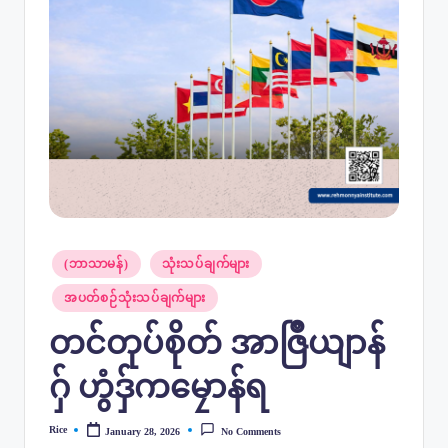
Posted
(ဘာသာမန်)
သုံးသပ်ချက်များ
in
အပတ်စဉ်သုံးသပ်ချက်များ
တင်တုပ်စိုတ် အာဇြဳယျာန်
ဂှ် ဟွံဒှ်ကမၠောန်ရ
Rice
January 28, 2026
No Comments
Posted
by