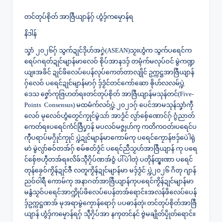
တင်တုပ်စိုတ် အာဇြဳယျာန်ဂှ် ဟွံဒှ်ကမၠောန်ရ
နိဒါန်
သၞာံ ၂၀၂၆ဂှ် သွက်ဍုင်ဒိုဟ်အဂၞဲ(ASEAN)သၟးဟွံက သွက်ပရေင်က
ရေပ်ဂရတ်ဍုင်မျာန်မာလေဝ် စိုပ်အာနဒဒှ် တမ္ၚံက်မလုပ်ဝင် မွဲကဏ္ဍ
ယျ။အခိင် ဍုင်ဖိလေပ်ပေန်လုပ်ကေတ်တာလျိုင် ဥက္ကဋ္ဌအာဇြဳယျာန်
ဂှ်လေဝ် ပရေင်ဍုင်မျာန်မာဂှ် ဒှ်ဒၟံင်တင်ကော်ဆော ၜိုဟ်လလမ်ပ္ဍဲ
ဒေသ ဇၞော်ကုဇြဟတ်ရ။တင်တုပ်စိုတ် အာဇြဳယျာန်မသုန်တင်(Five-
Points Consensus) မထမံက်လဝ်ပ္ဍဲ ၂၀၂၁ဂှ် ပေင်အာမသုန်သၞာံကီု
လေဝ် မုလေဝ်ဟွံတၟေင်ကၠုင်မွဲသာ် အာဒၟံင် လ္ပာ်စ်ှေဏောင်ဂှ် ဂွံညာတ်
ကေတ်ရ။ပရေင်ကံင်ဇြဳပၞာန် မပလဝ်မဇ္ဇျဟ်ကု ကတိကဝတ်၊ပရေင်ပ
ကီုပရာပ်မဂၠိုင်ကၠုင် ပ္ဍဲဍုင်မျာန်မာကောမ်ကု ပရေင်ကၠောန်ဗဒှ်ပေဲါရုဲ
မာဲ မွဲလ္ပာ်ဓဝ်တအ်ဂှ် စမ်ၜတ်ဒၟံင် ပရေင်ညဳသၟဟ်အာဇြဳယျာန် ကု ပရေ
င်စ်ှေဗဟဵုတအ်ရ။လိခ်သ္ၚဳဂၠိပ်ဏအ်ဝွံ ပါ်ပဲါတုဲ ပတိုန်ထ္ၜးဏာ ပရေင်
တုန်ခၠေဝ်ကၟိန်ဍုင်ဇဳ လတူကၟိန်ဍုင်မျာန်မာ မဒှ်ဒၟံင် ပ္ဍဲ၂၀၂၆ ဂိတု ဂျာန်
ညဝ်ဝါရဳ ကောမ်ကု အနာဂတ်အာဇြဳယျာန်ကုပရေင်ကၟိန်ဍုင်မျာန်မာ
မနွံသၟဝ်ပရေင်အာက္ဍိုပ်ဖိလေပ်ပေန်တအ်ရောင်။အလန်ဖိလေပ်ပေန်
ဒှ်ဥက္ကဋ္ဌဏအ် မုအရာမွဲကၠောန်ရောဂှ် ပပဓာန်တုဲ၊ တင်တုပ်စိုတ်အာဇြဳ
ယျာန် ဟွံဒှ်ကမၠောန်ရဂှ် သ္ၚဳဂၠိပ်အာ နကုတင်နင် ဗွဲမချိုတ်ပၠိုတ်ရောင်။