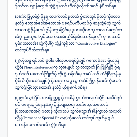
ဒှ်တင်ကယျာန်ကၠေအ်ဟွံဂွံရ။တင် ဟိုတ်ဂွံလီုလာ်အာဂှ် နွံပိတင်ရ။
(၁)ကံင်ဇြဳပၞာန်ဝွံ ၜိုန်ရ ထပက်လဝ်စၟတ်တဲ ပ္ဍဲတင်တုပ်စိုတ်ဂှ်ကီုလေဝ်
နတဲဂှ် သ္ဂောအ်ဒေါအ်ထောအ် ပရေင်ပကီုပရာပ်ဂှ် ဆန္ဒဟွံမဲတုဲ သွက်
အာဏာဂွံဗိုန်ဟေင် ဂ္စါန်ကၟောန်ဒၟံင်ရ။ပွမဒးဆဵုဂဗကု ကလုတ်တၟေင်တ
အ်ဂှ် ညးသ္ဒးပါလုပ်ထေက်တအ်(ညံင်ရဴအံင်သာန်သုကျဳ ကု ဂကောမ်
ပၠန်ဂတးတအ်) ဟွံကဵုပါဂှ် ဟွံနွံကုရှ်သာ “Constructive Dialogue”
တင်တုပ်စိုတ်တအ်ရ။
(၂)ဟိုတ်နူ ရပ်လဝ် မူဝါဒ ပါလုပ်ပရေင်ပ္ဍဲဍုင် ဂကောမ်အာဇြဳယျာန်
ဟွံဂွံ( Non-interference)ကု သ္ဒးဖျေဟ် သ္ဂုတ်သွာတ် ဂြုဂြုဂြီုဂြီုဂှ်ရ
ဒုဟ်ဒဏ် မထေက်ကြိုက်ဂှ် ကဵုဟွံမာန်ဏီရ။တးပဲါလဝ် ကံင်ဇြဳပၞာန် နူ
ဝိုင်သဳကၠဳကဆံင်သၠုင်ဂှ် ဒှ်အရာဘပဠ သွက်ကံင်ဇြဳပၞာန်တအ်ကီုလေဝ်
သွက်ဂွံပြံင်သၠာဲထောအ် နတဲဂှ် ဟွံရုမ်ဂပ်ဏီရ။
(၃)ဇၟာပ်သၠာဲပြံင် အလန်ဥက္ကဋ္ဌ ဂှ် ဒးခါန်ကၞာတ်ကလုတ်တၟိဂှ် အသိင်ရပ်
စပ် ပရေင်ဍုင်မျာန်မာဂှ် ဍိုန်လျအာရ။သွက်သ္ဂောအ်သောင်
ပြဿနာဏအ်ဂှ် ဂလာန် ကဵုကသပ် သွက်သ္ဂောအ်ခါန်ကၞာတ် ကလုတ်
လၟိုန်(Permanent Special Envoy)ကီုလေဝ် တင်တုပ်သၟဟ်နူ ဍုင်
ကောန်ဂကောမ်တအ် ဟွံဂွံဏီရ။