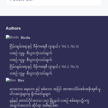
Authors
RiceIn
ငြိမ်းချမ်းရေးနှင့် ဒီမိုကရေစီ ဂျာနယ် ( Vol.3, No.3)
လစဉ် လူမှု- စီးပွားသုံးသပ်ချက်
လစဉ် လူမှု- စီးပွားသုံးသပ်ချက်
ငြိမ်းချမ်းရေးနှင့် ဒီမိုကရေစီ ဂျာနယ် ( Vol.2, No.3)
လစဉ် လူမှု- စီးပွားသုံးသပ်ချက်
Rice
လေဘေး၊ ရေဘေး နှင့် စစ်ဘေး အပြင် အာဏာသိမ်းစစ်အစိုးရ၏ မူ
ဝါဒအလွဲများမှ ရိုက်ခတ်မှုများ
မွန်နှင့် တောင်ပိုင်းဒေသ (၁၄) မြို့နယ် လစဉ် စစ်ရေးပဋိပက္ခ
အချက်အလက် ဆိုင်ရာ အစီရင်ခံစာ