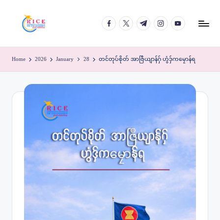
facebook.com
twitter.com
t.me
instagram.com
youtube.com
Skip
to
content
Home
2026
January
28
တင်တုပ်စိုတ် အာဇြဳယျာန်ဂှ် ဟွံဒှ်ကမၠောန်ရ