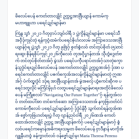
ဖိလေပ်ပေန် ကေတ်တာလျိုင် ဥက္ကဋ္ဌအာဇြဳယျာန် ကောမ်ကု
မဟာဗျူဟာ ပရေင်ဍုင်မျာန်မာ
ကြဴနူ သၞာံ ၂၀၂၁ ဂိတုဝှာပ်ဘျဝ်ဝါရဳ ၁ ပ္ဍဲကၟိန်ဍုင်မျာန်မာ ပရေင်သီ
အဝဵုဒှ်ကၠုင်တုဲ ရန်ကုဂွံထမံက်ပရေင်ၜိုဟ်လလမ် အကြာဒေသအာဇြဳ
ယျာန်ဂှ်ရ ပ္ဍဲသၞာံ ၂၀၂၁ ဂိတု ဨဗြဴဂှ် စၟတ်စွံလဝ် တင်တုပ်စိုတ် (၅)တင်
ရ။ဆ္ဂး ၜိုန်ရစိုပ်ကၠုင်၂၀၂၆ကီုလေဝ် တၠအဝဵုပၞာန်တအ် သီုဟွံဒ္ဂေတ်ဗ
က် တင်တုပ်စိုတ်တအ်ဂှ် မွဲသာ် ပရေင်ပကီုပရာပ်တအ်ဂှ်သာတုဲကၠော
န်သ္ပဒၟံင်ရ။ဍုင်ဖိလေပ်ပေန် ဒးကေတ်တာလျိုင် ဥက္ကဋ္ဌဏအ်ဂှ် ဒှ်အာ ပ
ရေင်ကေတ်တာလျိုင် ပၜက်ကၠေအ်အလန်ကၟိန်ဍုင်မျာန်မာတုဲ ဣဏ
အ်ဂှ် ပံက်ထ္ၜးဒၟံင် ဒဒှ်ရ အာဇြဳယျာန်တအ် မွဲအ‌လ်ှေ ဟွံကေင်ဆဵုဂဗ ပ
ရေင်ဒတူလိုင် မကြံင်မ္ၚိုဟ် လတူပရေင်ဍုင်မျာန်မာရ။အတိုင်ဖိလေပ်
ပေန် မကြီုစလဝ်”Navigating Our Future Together”ဂှ် ရန်တၟအ်လ
ဝ် တတ်ထပါ်အာ တင်ကော်ဆော အကြာဒေသတအ် နကုဇြဟတ်ပံင်
ကောမ်ကီုလေဝ် ပရေင်ဍုင်မျာန်မာဂှ် ဒှ်ဒၟံင်နိဝဵု သွက်တင်ရန်တၟအ်ဏ
အ် ဇၞော်ကုဇြဟတ်ရ။ပ္ဍဲ ဂိတု ဂျာန်ညဝ်ဝါရဳ ၂၀၂၆ဏအ် ကေတ်
ထောအ်တာလျိုင် ဥက္ကဋ္ဌ အာဇြဳယျာန်ဗက်ဂှ် ပရေင်ဍုင်မျာန်မာဂှ် စွံ
လဝ်ပရေင်ကမၠောန်အဓိကရ။သမ္မတ ဖိလေပ်ပေန် ဝှာဒဳနာန် မာကိုအ်
ဂျူနဳယာဝွံ ခန်ကၞာတ်လဝ် ဝန်ဇၞော်ဍုင်မ္ၚး Maria Theresa Perreno