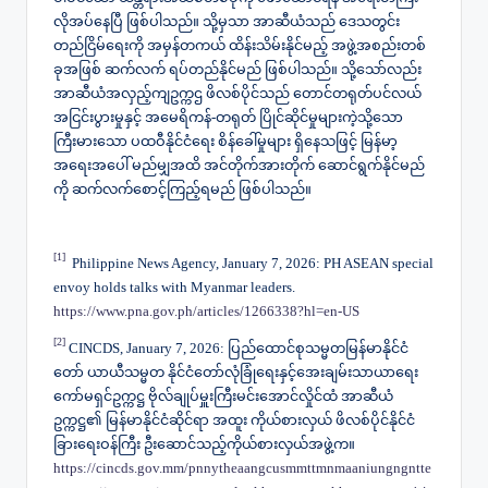
လိုအပ်နေပြီ ဖြစ်ပါသည်။ သို့မှသာ အာဆီယံသည် ဒေသတွင်း
တည်ငြိမ်ရေးကို အမှန်တကယ် ထိန်းသိမ်းနိုင်မည့် အဖွဲ့အစည်းတစ်
ခုအဖြစ် ဆက်လက် ရပ်တည်နိုင်မည် ဖြစ်ပါသည်။​ သို့သော်လည်း
အာဆီယံအလှည့်ကျဥက္ကဌ ဖိလစ်ပိုင်သည် တောင်တရုတ်ပင်လယ်
အငြင်းပွားမှုနှင့် အမေရိကန်-တရုတ် ပြိုင်ဆိုင်မှုများကဲ့သို့သော
ကြီးမားသော ပထဝီနိုင်ငံရေး စိန်ခေါ်မှုများ ရှိနေသဖြင့် မြန်မာ့
အရေးအပေါ် မည်မျှအထိ အင်တိုက်အားတိုက် ဆောင်ရွက်နိုင်မည်
ကို ဆက်လက်စောင့်ကြည့်ရမည် ဖြစ်ပါသည်။
[1]
Philippine News Agency, January 7, 2026: PH ASEAN special
envoy holds talks with Myanmar leaders.
https://www.pna.gov.ph/articles/1266338?hl=en-US
[2]
CINCDS, January 7, 2026: ပြည်ထောင်စုသမ္မတမြန်မာနိုင်ငံ
တော် ယာယီသမ္မတ နိုင်ငံတော်လုံခြုံရေးနှင့်အေးချမ်းသာယာရေး
ကော်မရှင်ဥက္ကဋ္ဌ ဗိုလ်ချုပ်မှူးကြီးမင်းအောင်လှိုင်ထံ အာဆီယံ
ဥက္ကဋ္ဌ၏ မြန်မာနိုင်ငံဆိုင်ရာ အထူး ကိုယ်စားလှယ် ဖိလစ်ပိုင်နိုင်ငံ
ခြားရေးဝန်ကြီး ဦးဆောင်သည့်ကိုယ်စားလှယ်အဖွဲ့က။
https://cincds.gov.mm/pnnytheaangcusmmttmnmaaniungngntte