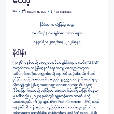
တော့ ❞
Rice
January 21, 2026
No Comments
Posted
by
နိုင်ငံတကာ တုံ့ပြန်မှု ကဏ္ဍ
အပတ်စဉ် |
ငြိမ်းချမ်းရေးသုံးသပ်ချက်
ဇန်နဝါရီလ ၂၁ရက်နေ့ ၊ ၂၀၂၆ခုနှစ်
နိဒါန်း
​(၂၀၂၆) ခုနှစ်သည် အရှေ့တောင်အာရှနိုင်ငံများအသင်း (ASEAN)
အတွက်သာမက မြန်မာ့နိုင်ငံရေး အကျပ်အတည်းအတွက်ပါ
သမိုင်းဝင်အချိုးအကွေ့တစ်ခုသို့ ရောက်ရှိလာခဲ့ပါသည်။ ဖိလစ်
ပိုင်နိုင်ငံသည် အာဆီယံ၏ အလှည့်ကျဥက္ကဌတာဝန်ကို စတင်ရယူ
လိုက်ချိန်တွင် မြန်မာ့အရေးသည် ဒေသတွင်း တည်ငြိမ်ရေးကို
ခြိမ်းခြောက်နေသည့် အကြီးမားဆုံးသော စိန်ခေါ်မှုအဖြစ် ရှိနေဆဲ
ဖြစ်ပါသည်။ (၂၀၂၁) ခုနှစ်တွင် ချမှတ်ခဲ့သော အာဆီယံ ဘုံ
သဘောတူညီချက် (၅) ချက် (Five-Point Consensus – 5PC) သည်
(၅) နှစ်နီးပါး ကြာမြင့်လာသည့်တိုင်အောင် လက်တွေ့တွင် သိသာ
ထင်ရှားသော အောင်မြင်မှု တစ်စုံတစ်ရာ မရရှိခဲ့ဘဲ အလုပ်မဖြစ်