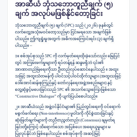
​အာဆီယံ ဘုံသဘောတူညီချက် (၅)
ချက် အလုပ်မဖြစ်နိုင်တော့ခြင်း
​ဘုံသဘောတူညီချက် (၅) ချက် (5PC) သည် (၂၀၂၆) ခုနှစ်တွင်
လက်တွေ့အသုံးမဝင်တော့သည်မှာ ငြင်းမရသော အချက်ဖြစ်
ပါသည်။ ဤကျရှုံးမှုအတွက် အဓိကအကြောင်းရင်း (၃) ချက်ရှိ
ပါသည်။ –
​၁။ စစ်အုပ်စုသည် 5PC ကို လက်မှတ်ရေးထိုးခဲ့သော်လည်း မြေပြင်
တွင် အကြမ်းဖက်မှုများကို ရပ်တန့်ရန် ဆန္ဒမရှိဘဲ ၎င်း၏
အာဏာတည်မြဲရေးကိုသာ ဦးတည်လုပ်ဆောင်နေပါသည် ။ အထူး
သဖြင့် အထူးသံတမန်ကို ပါဝင်သင့်ပါဝင်ထိုက်သူများ (အထူးသဖြင့်
ဒေါ်အောင်ဆန်းစုကြည်နှင့် တော်လှန်ရေးအဖွဲ့အစည်းများ) နှင့်
တွေ့ဆုံခွင့်မပေးခြင်းသည် 5PC ၏ အသက်သွေးကြောဖြစ်သော
“Constructive Dialogue” ကို ပျက်ပြယ်စေပါသည်။
၂။ အာဆီယံသည် အဖွဲ့ဝင်နိုင်ငံများ၏ ပြည်တွင်းရေးကို ဝင်ရောက်
မစွက်ဖက်ရေး (Non-interference) မူဝါဒကို ကိုင်စွဲထားခြင်းနှင့်
ဆုံးဖြတ်ချက်များကို တညီတညွတ်တည်း (Consensus) ချမှတ်ရ
ခြင်းတို့ကြောင့် ထိရောက်သော အပြစ်ပေး အရေးယူမှုများ မ
ပြုလုပ်နိုင်ဘဲ ဖြစ်နေပါသည်။ စစ်အုပ်စုကို အဆင့်မြင့်