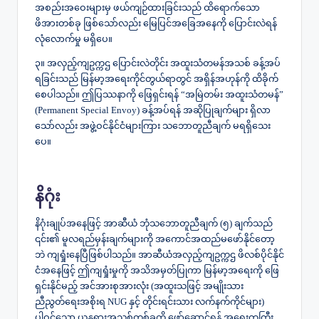
အစည်းအဝေးများမှ ဖယ်ကျဉ်ထားခြင်းသည် ထိရောက်သော
ဖိအားတစ်ခု ဖြစ်သော်လည်း မြေပြင်အခြေအနေကို ပြောင်းလဲရန်
လုံလောက်မှု မရှိပေ။
၃။ အလှည့်ကျဥက္ကဌ ပြောင်းလဲတိုင်း အထူးသံတမန်အသစ် ခန့်အပ်
ရခြင်းသည် မြန်မာ့အရေးကိုင်တွယ်ရာတွင် အရှိန်အဟုန်ကို ထိခိုက်
စေပါသည်။ ဤပြဿနာကို ဖြေရှင်းရန် “အမြဲတမ်း အထူးသံတမန်”
(Permanent Special Envoy) ခန့်အပ်ရန် အဆိုပြုချက်များ ရှိလာ
သော်လည်း အဖွဲ့ဝင်နိုင်ငံများကြား သဘောတူညီချက် မရရှိသေး
ပေ။
နိဂုံး
နိဂုံးချုပ်အနေဖြင့် အာဆီယံ ဘုံသဘောတူညီချက် (၅) ချက်သည်
၎င်း၏ မူလရည်မှန်းချက်များကို အကောင်အထည်မဖော်နိုင်တော့
ဘဲ ကျရှုံးနေပြီဖြစ်ပါသည်။ အာဆီယံအလှည့်ကျဥက္ကဌ ဖိလစ်ပိုင်နိုင်
ငံအနေဖြင့် ဤကျရှုံးမှုကို အသိအမှတ်ပြုကာ မြန်မာ့အရေးကို ဖြေ
ရှင်းနိုင်မည့် အင်အားစုအားလုံး (အထူးသဖြင့် အမျိုးသား
ညီညွတ်ရေးအစိုးရ NUG နှင့် တိုင်းရင်းသား လက်နက်ကိုင်များ)
ပါဝင်သော ယန္တရားအသစ်တစ်ခုကို ဖော်ဆောင်ရန် အရေးတကြီး