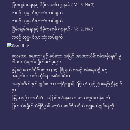
ငြိမ်းချမ်းရေးနှင့် ဒီမိုကရေစီ ဂျာနယ် ( Vol.3, No.3)
လစဉ် လူမှု- စီးပွားသုံးသပ်ချက်
လစဉ် လူမှု- စီးပွားသုံးသပ်ချက်
ငြိမ်းချမ်းရေးနှင့် ဒီမိုကရေစီ ဂျာနယ် ( Vol.2, No.3)
လစဉ် လူမှု- စီးပွားသုံးသပ်ချက်
Rice
လေဘေး၊ ရေဘေး နှင့် စစ်ဘေး အပြင် အာဏာသိမ်းစစ်အစိုးရ၏ မူ
ဝါဒအလွဲများမှ ရိုက်ခတ်မှုများ
မွန်နှင့် တောင်ပိုင်းဒေသ (၁၄) မြို့နယ် လစဉ် စစ်ရေးပဋိပက္ခ
အချက်အလက် ဆိုင်ရာ အစီရင်ခံစာ
ပရေင်ဆိုက်ဗ္ဒက် ဍုၚ်ဒေသ အာဇြဳယျာန် ပြံၚ်သၠာဲကၠုၚ် ပ္ဍဲပရေၚ်ကၟိန်ဍုၚ်
ဗၟာ
မြန်မာနှင့် အာဆီယံ – ပြောင်းလဲနေသော ဒေသတွင်းဟန်ချက်
ဒြဟတ်ဓရိုဟ်ကံၚ်ဇြဳပၞာန် ကေုာံ ပရေၚ်ဇီုကပိုက် လ္တူဗော်ဍုၚ်မန်တၟိ