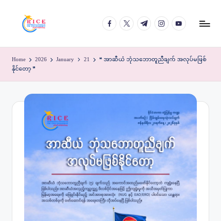
facebook.com
twitter.com
t.me
instagram.com
youtube.com
Skip
to
content
Home
2026
January
21
❝ အာဆီယံ ဘုံသဘောတူညီချက် အလုပ်မဖြစ်
နိုင်တော့ ❞