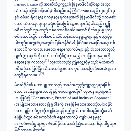
Parreno Lazaro ကို အာဆီယံဥက္ကဌ၏ မြန်မာနိုင်ငံဆိုင်ရာ အထူး
သံတမန်အဖြစ် ခန့်အပ်ခဲ့ပါသည်။ ​ဝန်ကြီး Lazaro သည် (၂၀၂၆) ခု
နှစ် ဇန်နဝါရီလ (၅) ရက်မှ (၇) ရက်နေ့အထိ မြန်မာနိုင်ငံသို့ ပထမဆုံး
သော သံတမန်ရေးရာ ခရီးစဉ်အဖြစ် သွားရောက်ခဲ့ပါသည်။ ဤ
ခရီးစဉ်တွင် သူမသည် စစ်ကောင်စီခေါင်းဆောင် ဗိုလ်ချုပ်မှူးကြီး
မင်းအောင်လှိုင် အပါအဝင် ထိပ်တန်းတာဝန်ရှိသူများနှင့် တွေ့ဆုံခဲ့
ပါသည်။ တွေ့ဆုံမှုအတွင်း မြန်မာနိုင်ငံ၏ နိုင်ငံရေးအခြေအနေ၊ စစ်
ကောင်စီက ကျင်းပနေသော ရွေးကောက်ပွဲများနှင့် ဘုံသဘောတူညီ
ချက် (၅) ချက်ကို ဆက်လက်ကိုင်စွဲသွားမည့် အခြေအနေများကို
[2]
ဆွေးနွေးခဲ့ကြသည်။
သို့သော်လည်း ဤတွေ့ဆုံမှုသည် မိတ်ဆက်
ခရီးစဉ်သာဖြစ်ပြီး သိသာထင်ရှားသော မူဝါဒအပြောင်းအလဲများ မ
[3]
တွေ့ရှိရသေးပေ။
​ဖိလစ်ပိုင်၏ မဟာဗျူဟာသည် ယခင်အလှည့်ကျဥက္ကဌများဖြစ်
သော အင်ဒိုနီးရှား၊ လာအိုနှင့် မလေးရှားတို့၏ လုပ်ငန်းစဉ်များကို
အခြေခံ၍ “Constructive, Principled and Inclusive Approach”
(အပြုသဘောဆောင်၍ မူဝါဒကို အခြေခံသော၊ အားလုံးပါဝင်နိုင်
သော ချဉ်းကပ်မှု) ကို ကျင့်သုံးရန် ရည်ရွယ်ထားပါသည်။ သို့သော်
မြေပြင်တွင် စစ်ကောင်စီ၏ ရွေးကောက်ပွဲ ကျင်းပနေမှုနှင့်
အကြမ်းဖက်မှုများမှာ ဖိလစ်ပိုင်အတွက် ကြီးမားသော စိန်ခေါ်မှုများ
ဖြစ်လာစေပါသည်။