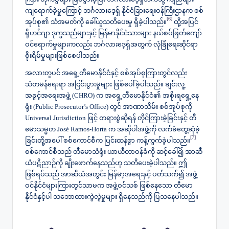
ကျရောက်ခဲ့မှုကြောင့် ဘင်္ဂလားဒေ့ရှ် နိုင်ငံခြားရေးဝန်ကြီးဌာနက စစ်
[6]
အုပ်စု၏ သံအမတ်ကို ခေါ်ယူသတိပေးမှု ရှိခဲ့ပါသည်။
ထို့အပြင်
ရိုဟင်ဂျာ ဒုက္ခသည်များနှင့် မြန်မာနိုင်ငံသားများ နယ်စပ်ဖြတ်ကျော်
ဝင်ရောက်မှုများကလည်း ဘင်္ဂလားဒေ့ရှ်အတွက် လုံခြုံရေးဆိုင်ရာ
စိုးရိမ်မှုများဖြစ်စေပါသည်။
အလားတူပင် အရှေ့တီမောနိုင်ငံနှင့် စစ်အုပ်စုကြားတွင်လည်း
သံတမန်ရေးရာ အငြင်းပွားမှုများ ဖြစ်ပေါ်ခဲ့ပါသည်။ ချင်းလူ့
အခွင့်အရေးအဖွဲ့ (CHRO) က အရှေ့တီမောနိုင်ငံ၏ အစိုးရရှေ့နေ
ရုံး (Public Prosecutor’s Office) တွင် အာဏာသိမ်း စစ်အုပ်စုကို
Universal Jurisdiction ဖြင့် တရားစွဲဆိုရန် တိုင်ကြားခဲ့ခြင်းနှင့် တီ
မောသမ္မတ José Ramos-Horta က အဆိုပါအဖွဲ့ကို လက်ခံတွေ့ဆုံခဲ့
[7]
ခြင်းတို့အပေါ် စစ်ကောင်စီက ပြင်းထန်စွာ ကန့်ကွက်ခဲ့ပါသည်။
စစ်ကောင်စီသည် တီမောသံရုံး ယာယီတာဝန်ခံကို ဆင့်ခေါ်၍ အာဆီ
ယံပဋိညာဉ်ကို ချိုးဖောက်နေသည်ဟု သတိပေးခဲ့ပါသည်။ ဤ
ဖြစ်ရပ်သည် အာဆီယံအတွင်း မြန်မာ့အရေးနှင့် ပတ်သက်၍ အဖွဲ့
ဝင်နိုင်ငံများကြားတွင်သာမက အဖွဲ့ဝင်သစ် ဖြစ်နေသော တီမော
နိုင်ငံနှင့်ပါ သဘောထားကွဲလွဲမှုများ ရှိနေသည်ကို ပြသနေပါသည်။