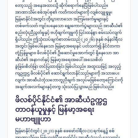
တော့သည့် အနေအထားသို့ ဆိုက်ရောက်နေပြီဖြစ်ပါသည်။
အာဏာသိမ်း စစ်အုပ်စု၏ ကတိကဝတ်များကို လျစ်လျူရှုမှု၊
မြန်မာနိုင်ငံအတွင်း တိုးပွားလာသော အကြမ်းဖက်မှုများနှင့်
တစ်ဖက်သတ် ကျင်းပနေသော ရွေးကောက်ပွဲများသည် အာဆီယံ၏
စည်းလုံးညီညွတ်မှုနှင့် ဗဟိုချက်ကျမှုကို ပြင်းထန်စွာ စမ်းသပ်လျက်
ရှိပါသည်။ ဤသုံးသပ်ချက်စာတမ်းသည် (၂၀၂၆) ခုနှစ် ဇန်နဝါရီလ
အတွင်း ဖြစ်ပေါ်နေသော မြန်မာ့အရေးနှင် ပတ်သက်၍ နိုင်ငံတကာ
တုံ့ပြန်မှုများ၊ ဖိလစ်ပိုင်၏ ဦးဆောင်မှုအောက်တွင် ရှိနေသော အာ
ဆီယံ၏ အနာဂတ်နှင့် မြန်မာ့အရေးအပေါ် အသေးစိတ်
ခွဲခြမ်းစိတ်ဖြာ တင်ပြထားခြင်း ဖြစ်ပါသည်။ အထူးသဖြင့် အလှည့်
ကျဥက္ကဌ ဖိလစ်ပိုင်၏ ဆောင်ရွက်လာနိုင်သည်များကို အသားပေး
လျက်၊ အာဆီယံဘုံသဘောတူညီချက် အလုပ်မဖြစ်တော့ကြောင်းကို
အချက်အလက်များနှင့်တကွ သုံးသပ်ပြသွားမည် ဖြစ်ပါသည်။
​ဖိလစ်ပိုင်နိုင်ငံ၏ အာဆီယံဥက္ကဌ
တာဝန်ယူမှုနှင့် မြန်မာ့အရေး
မဟာဗျူဟာ
​မြန်မာနိုင်ငံတွင် (၂၀၂၁) ခုနှစ် ဖေဖော်ဝါရီလ (၁) ရက်နေ့၌ စစ်
အာဏာသိမ်းမှု ဖြစ်ပွားခဲ့ပြီးနောက်ပိုင်း အာဆီယံသည် ဒေသတွင်း