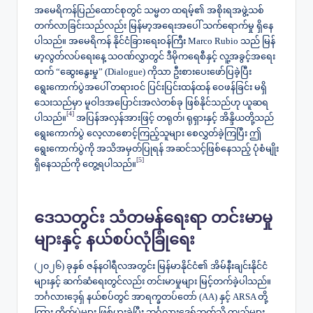
​အမေရိကန်ပြည်ထောင်စုတွင် သမ္မတ ထရမ့်၏ အစိုးရအဖွဲ့သစ်
တက်လာခြင်းသည်လည်း မြန်မာ့အရေးအပေါ် သက်ရောက်မှု ရှိနေ
ပါသည်။ အမေရိကန် နိုင်ငံခြားရေးဝန်ကြီး Marco Rubio သည် မြန်
မာ့လွတ်လပ်ရေးနေ့ သဝဏ်လွှာတွင် ဒီမိုကရေစီနှင့် လူ့အခွင့်အရေး
ထက် “ဆွေးနွေးမှု” (Dialogue) ကိုသာ ဦးစားပေးဖော်ပြခဲ့ပြီး
ရွေးကောက်ပွဲအပေါ် တရားဝင် ပြင်းပြင်းထန်ထန် ဝေဖန်ခြင်း မရှိ
သေးသည်မှာ မူဝါဒအပြောင်းအလဲတစ်ခု ဖြစ်နိုင်သည်ဟု ယူဆရ
[4]
ပါသည်။
အပြန်အလှန်အားဖြင့် တရုတ်၊ ရုရှားနှင့် အိန္ဒိယတို့သည်
ရွေးကောက်ပွဲ လေ့လာစောင့်ကြည့်သူများ စေလွှတ်ခဲ့ကြပြီး ဤ
ရွေးကောက်ပွဲကို အသိအမှတ်ပြုရန် အဆင်သင့်ဖြစ်နေသည့် ပုံစံမျိုး
[5]
ရှိနေသည်ကို တွေ့ရပါသည်။
​ဒေသတွင်း သံတမန်ရေးရာ တင်းမာမှု
များနှင့် နယ်စပ်လုံခြုံရေး
​(၂၀၂၆) ခုနှစ် ဇန်နဝါရီလအတွင်း မြန်မာနိုင်ငံ၏ အိမ်နီးချင်းနိုင်ငံ
များနှင့် ဆက်ဆံရေးတွင်လည်း တင်းမာမှုများ မြင့်တက်ခဲ့ပါသည်။
ဘင်္ဂလားဒေ့ရှ် နယ်စပ်တွင် အာရက္ခတပ်တော် (AA) နှင့် ARSA တို့
ကြား တိုက်ပွဲများ ဖြစ်ပွားခဲ့ပြီး ဘင်္ဂလားဒေ့ရှ်ဘက်သို့ ကျည်များ