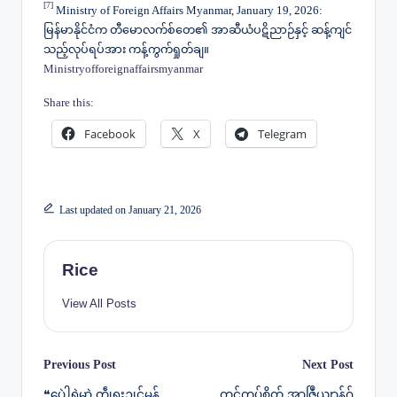
[7]
Ministry of Foreign Affairs Myanmar, January 19, 2026:
မြန်မာနိုင်ငံက တီမောလက်စ်တေ၏ အာဆီယံပဋိညာဉ်နှင့် ဆန့်ကျင်
သည့်လုပ်ရပ်အား ကန့်ကွက်ရှုတ်ချ။
Ministryofforeignaffairsmyanmar
Share this:
Facebook
X
Telegram
Last updated on January 21, 2026
Rice
View All Posts
Post
Previous Post
Next Post
❝ပေဲါရုဲမာဲ တွဵုရးဍုင်မန်
တင်တုပ်စိုတ် အာဇြဳယျာန်ဂှ်