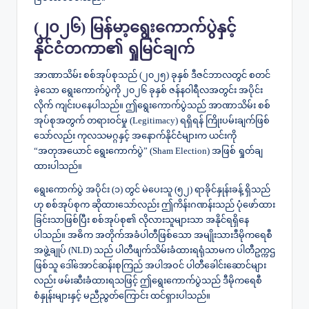
​(၂၀၂၆) မြန်မာ့ရွေးကောက်ပွဲနှင့်
နိုင်ငံတကာ၏ ရှုမြင်ချက်
​အာဏာသိမ်း စစ်အုပ်စုသည် (၂၀၂၅) ခုနှစ် ဒီဇင်ဘာလတွင် စတင်
ခဲ့သော ရွေးကောက်ပွဲကို ၂၀၂၆ ခုနှစ် ဇန်နဝါရီလအတွင်း အပိုင်း
လိုက် ကျင်းပနေပါသည်။ ဤရွေးကောက်ပွဲသည် အာဏာသိမ်း စစ်
အုပ်စုအတွက် တရားဝင်မှု (Legitimacy) ရရှိရန် ကြိုးပမ်းချက်ဖြစ်
သော်လည်း ကုလသမဂ္ဂနှင့် အနောက်နိုင်ငံများက ယင်းကို
“အတုအယောင် ရွေးကောက်ပွဲ” (Sham Election) အဖြစ် ရှုတ်ချ
ထားပါသည်။
ရွေးကောက်ပွဲ အပိုင်း (၁) တွင် မဲပေးသူ (၅၂) ရာခိုင်နှုန်းခန့် ရှိသည်
ဟု စစ်အုပ်စုက ဆိုထားသော်လည်း ဤကိန်းဂဏန်းသည် ပုံဖော်ထား
ခြင်းသာဖြစ်ပြီး စစ်အုပ်စု၏ လိုလားသူများသာ အနိုင်ရရှိနေ
ပါသည်။ အဓိက အတိုက်အခံပါတီဖြစ်သော အမျိုးသားဒီမိုကရေစီ
အဖွဲ့ချုပ် (NLD) သည် ပါတီဖျက်သိမ်းခံထားရရုံသာမက ပါတီဥက္ကဌ
ဖြစ်သူ ဒေါ်အောင်ဆန်းစုကြည် အပါအဝင် ပါတီခေါင်းဆောင်များ
လည်း ဖမ်းဆီးခံထားရသဖြင့် ဤရွေးကောက်ပွဲသည် ဒီမိုကရေစီ
စံနှုန်းများနှင့် မညီညွတ်ကြောင်း ထင်ရှားပါသည်။