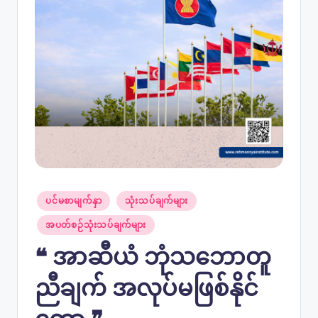
Posted
ပင်မစာမျက်နှာ
သုံးသပ်ချက်များ
in
အပတ်စဉ်သုံးသပ်ချက်များ
❝ အာဆီယံ ဘုံသဘောတူ
ညီချက် အလုပ်မဖြစ်နိုင်