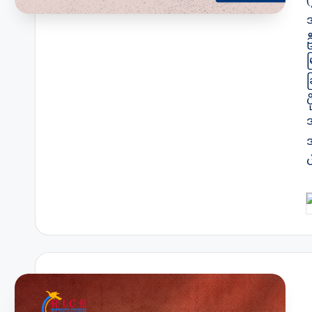
အ
P
b