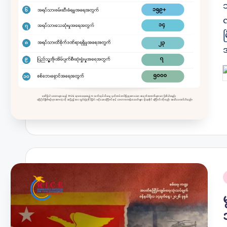
P
b
P
i