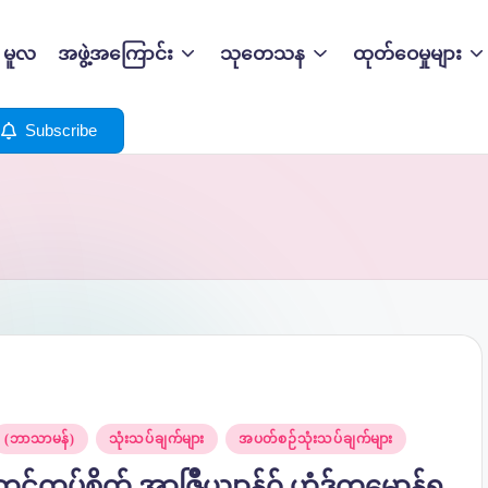
မူလ
အဖွဲ့အကြောင်း
သုတေသန
ထုတ်ဝေမှုများ
Subscribe
osted
(ဘာသာမန်)
သုံးသပ်ချက်များ
အပတ်စဉ်သုံးသပ်ချက်များ
n
တင်တုပ်စိုတ် အာဇြဳယျာန်ဂှ် ဟွံဒှ်ကမၠောန်ရ