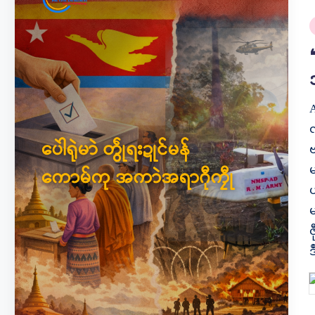
P
i
A
ဏ
မ
ဟ
ဇ
ဒ
P
b