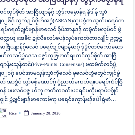
င်တုပ်စိုတ် အာဇြဳယျာန်ဂှ် ဟွံဒှ်ကမၠောန်ရ နိဒါန် သၞာံ
၂၀၂၆ဂှ် သွက်ဍုင်ဒိုဟ်အဂၞဲ(ASEAN)သၟးဟွံက သွက်ပရေင်က
ေပ်ဂရတ်ဍုင်မျာန်မာလေဝ် စိုပ်အာနဒဒှ် တမ္ၚံက်မလုပ်ဝင် မွဲ
ကဏ္ဍယျ။အခိင် ဍုင်ဖိလေပ်ပေန်လုပ်ကေတ်တာလျိုင် ဥက္ကဋ္ဌ
ာဇြဳယျာန်ဂှ်လေဝ် ပရေင်ဍုင်မျာန်မာဂှ် ဒှ်ဒၟံင်တင်ကော်ဆော
ၜိုဟ်လလမ်ပ္ဍဲဒေသ ဇၞော်ကုဇြဟတ်ရ။တင်တုပ်စိုတ် အာဇြဳ
ယျာန်မသုန်တင်(Five-Points Consensus) မထမံက်လဝ်ပ္ဍဲ
၂၀၂၁ဂှ် ပေင်အာမသုန်သၞာံကီုလေဝ် မုလေဝ်ဟွံတၟေင်ကၠုင်မွဲ
ာ် အာဒၟံင် လ္ပာ်စ်ှေဏောင်ဂှ် ဂွံညာတ်ကေတ်ရ။ပရေင်ကံင်ဇြဳ
ပၞာန် မပလဝ်မဇ္ဇျဟ်ကု ကတိကဝတ်၊ပရေင်ပကီုပရာပ်မဂၠိုင်
ၠုင် ပ္ဍဲဍုင်မျာန်မာကောမ်ကု ပရေင်ကၠောန်ဗဒှ်ပေဲါရုဲမာဲ…
Rice
January 28, 2026
osted
y