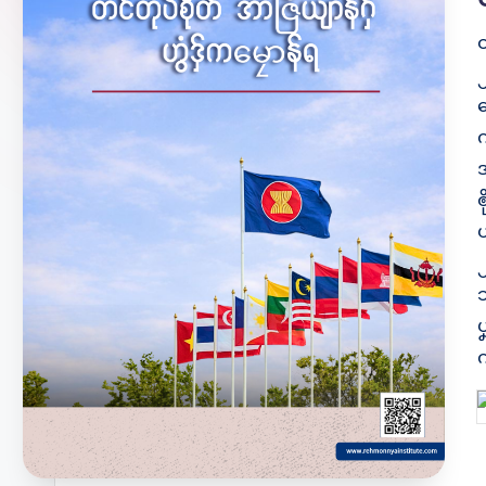
တ
ရ
အ
သ
က
P
b