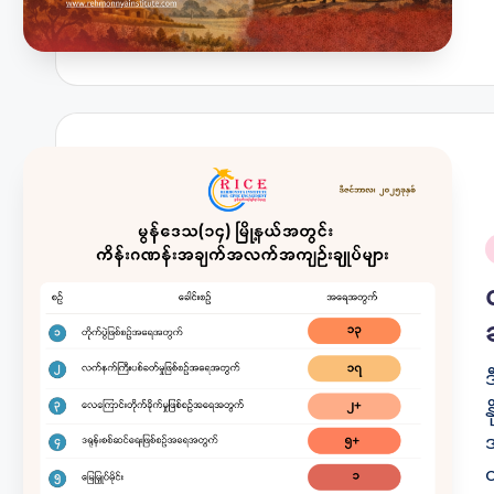
P
i
အ
တ