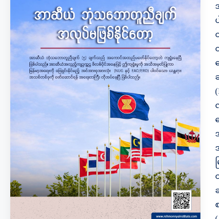
သ
(
မ
ဆ