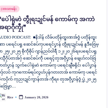
osted
(ဘာသာမန်)
n
❝ပေဲါရုဲမာဲ တွဵုရးဍုင်မန် ကောမ်ကု အကာဲ
အရာဂီုကၠီု❞
UDIO PODCAST: ■နိဒါန် လိခ်ပတိုန်ထ္ၜးဏအ်ဝွံ ပတိုန်ထ္ၜး
ာ ပရေင်ပရူ ဆေင်စပ်ကုပရေင်ပၞာန် တွဵုရးဍုင်မန် နူဒဳဇြေမ္
ဗာ ၂၅၊၂၀၂၅ စဵုကဵုစိုပ် ဂျာန်ညဝ်ဝါရဳ ၁၂၊၂၀၂၆ရ။ပရေင်ပရူ
သ္ၚဳဂၠိပ်တအ်ဂှ် ဆေင်စပ်ကဵု ပရေၚ်တၠအဝဵုပၞာန် ဖျေဟ်လဝ်ဇြ
တ်ပၞာန် သွက်ပေဲါရုဲမာဲ ကောမ်ကု ပရေင်ချဳဓရိုင်၊ ပေဲါပၞာန်
မဒှ်လဝ် ကုဂကောမ်ရပ်လွဟ်ပၠန်ဂတးတအ် ကောမ်ကု ပရေင်
ီုကပိုက် ကုညးဍုင်ကွာန်တအ် ကီုရ။ တၠအဝဵုပၞာန်ဝွံ ပ္ဍဲ ၂၀၂၅
ဳဇြေမ္ဗာ…
Rice
January 20, 2026
osted
y