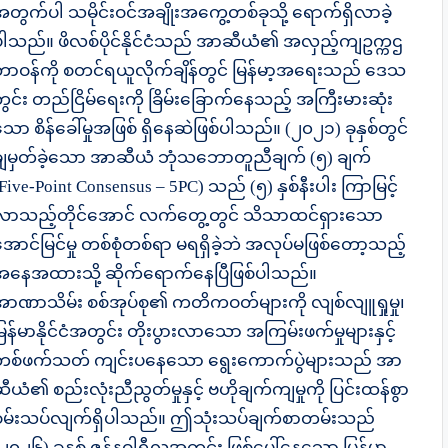
အတွက်ပါ သမိုင်းဝင်အချိုးအကွေ့တစ်ခုသို့ ရောက်ရှိလာခဲ့
ပါသည်။ ဖိလစ်ပိုင်နိုင်ငံသည် အာဆီယံ၏ အလှည့်ကျဥက္ကဌ
တာဝန်ကို စတင်ရယူလိုက်ချိန်တွင် မြန်မာ့အရေးသည် ဒေသ
တွင်း တည်ငြိမ်ရေးကို ခြိမ်းခြောက်နေသည့် အကြီးမားဆုံး
ော စိန်ခေါ်မှုအဖြစ် ရှိနေဆဲဖြစ်ပါသည်။ (၂၀၂၁) ခုနှစ်တွင်
ချမှတ်ခဲ့သော အာဆီယံ ဘုံသဘောတူညီချက် (၅) ချက်
Five-Point Consensus – 5PC) သည် (၅) နှစ်နီးပါး ကြာမြင့်
လာသည့်တိုင်အောင် လက်တွေ့တွင် သိသာထင်ရှားသော
အောင်မြင်မှု တစ်စုံတစ်ရာ မရရှိခဲ့ဘဲ အလုပ်မဖြစ်တော့သည့်
အနေအထားသို့ ဆိုက်ရောက်နေပြီဖြစ်ပါသည်။
အာဏာသိမ်း စစ်အုပ်စု၏ ကတိကဝတ်များကို လျစ်လျူရှုမှု၊
ြန်မာနိုင်ငံအတွင်း တိုးပွားလာသော အကြမ်းဖက်မှုများနှင့်
တစ်ဖက်သတ် ကျင်းပနေသော ရွေးကောက်ပွဲများသည် အာ
ီယံ၏ စည်းလုံးညီညွတ်မှုနှင့် ဗဟိုချက်ကျမှုကို ပြင်းထန်စွာ
စမ်းသပ်လျက်ရှိပါသည်။ ဤသုံးသပ်ချက်စာတမ်းသည်
(၂၀၂၆) ခုနှစ် ဇန်နဝါရီလအတွင်း ဖြစ်ပေါ်နေသော မြန်မာ့