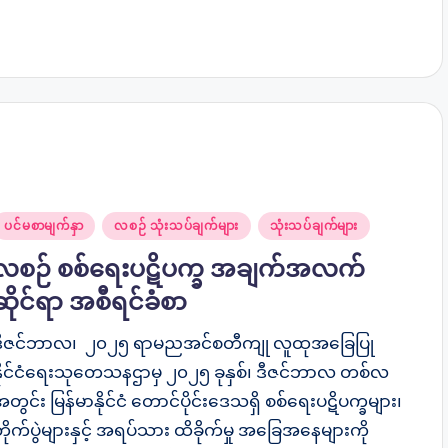
osted
ပင်မစာမျက်နှာ
လစဉ် သုံးသပ်ချက်များ
သုံးသပ်ချက်များ
n
လစဉ် စစ်ရေးပဋိပက္ခ အချက်အလက်
ဆိုင်ရာ အစီရင်ခံစာ
ဒီဇင်ဘာလ၊ ၂၀၂၅ ရာမညအင်စတီကျု လူထုအခြေပြု
နိုင်ငံရေးသုတေသနဌာမှ ၂၀၂၅ ခုနှစ်၊ ဒီဇင်ဘာလ တစ်လ
တွင်း မြန်မာနိုင်ငံ တောင်ပိုင်းဒေသရှိ စစ်ရေးပဋိပက္ခများ၊
ိုက်ပွဲများနှင့် အရပ်သား ထိခိုက်မှု အခြေအနေများကို