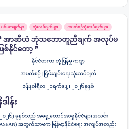
osted
ပင်မစာမျက်နှာ
သုံးသပ်ချက်များ
အပတ်စဉ်သုံးသပ်ချက်များ
n
❝ အာဆီယံ ဘုံသဘောတူညီချက် အလုပ်မ
ဖြစ်နိုင်တော့ ❞
နိုင်ငံတကာ တုံ့ပြန်မှု ကဏ္ဍ
အပတ်စဉ် |
ငြိမ်းချမ်းရေးသုံးသပ်ချက်
ဇန်နဝါရီလ ၂၁ရက်နေ့ ၊ ၂၀၂၆ခုနှစ်
နိဒါန်း
​(၂၀၂၆) ခုနှစ်သည် အရှေ့တောင်အာရှနိုင်ငံများအသင်း
(ASEAN) အတွက်သာမက မြန်မာ့နိုင်ငံရေး အကျပ်အတည်း