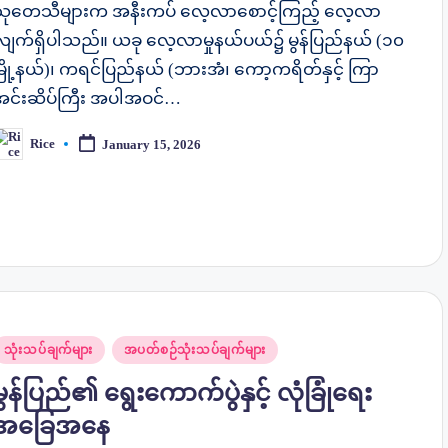
သုတေသီများက အနီးကပ် လေ့လာစောင့်ကြည့် လေ့လာ
လျက်ရှိပါသည်။ ယခု လေ့လာမှုနယ်ပယ်၌ မွန်ပြည်နယ် (၁၀
မြို့နယ်)၊ ကရင်ပြည်နယ် (ဘားအံ၊ ကော့ကရိတ်နှင့် ကြာ
အင်းဆိပ်ကြီး အပါအဝင်…
Rice
January 15, 2026
osted
y
osted
သုံးသပ်ချက်များ
အပတ်စဉ်သုံးသပ်ချက်များ
n
မွန်ပြည်၏ ရွေးကောက်ပွဲနှင့် လုံခြုံရေး
အခြေအနေ