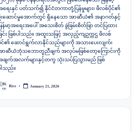
ရေးနှင် ပတ်သက်၍ နိုင်ငံတကာတုံ့ပြန်မှုများ၊ ဖိလစ်ပိုင်၏
ဦးဆောင်မှုအောက်တွင် ရှိနေသော အာဆီယံ၏ အနာဂတ်နှင့်
မြန်မာ့အရေးအပေါ် အသေးစိတ် ခွဲခြမ်းစိတ်ဖြာ တင်ပြထား
ခြင်း ဖြစ်ပါသည်။ အထူးသဖြင့် အလှည့်ကျဥက္ကဌ ဖိလစ်
ပိုင်၏ ဆောင်ရွက်လာနိုင်သည်များကို အသားပေးလျက်၊
အာဆီယံဘုံသဘောတူညီချက် အလုပ်မဖြစ်တော့ကြောင်းကို
အချက်အလက်များနှင့်တကွ သုံးသပ်ပြသွားမည် ဖြစ်
ပါသည်။
Rice
January 21, 2026
osted
y