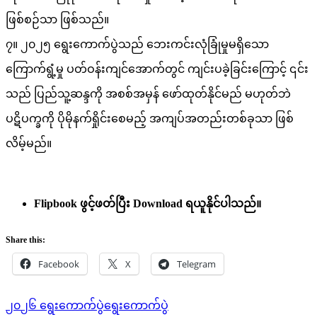
ဖြစ်စဉ်သာ ဖြစ်သည်။
၇။ ၂၀၂၅ ရွေးကောက်ပွဲသည် ဘေးကင်းလုံခြုံမှုမရှိသော
ကြောက်ရွံ့မှု ပတ်ဝန်းကျင်အောက်တွင် ကျင်းပခဲ့ခြင်းကြောင့် ၎င်း
သည် ပြည်သူ့ဆန္ဒကို အစစ်အမှန် ဖော်ထုတ်နိုင်မည် မဟုတ်ဘဲ
ပဋိပက္ခကို ပိုမိုနက်ရှိုင်းစေမည့် အကျပ်အတည်းတစ်ခုသာ ဖြစ်
လိမ့်မည်။
Flipbook ဖွင့်ဖတ်ပြီး ‌Download ရယူနိုင်ပါသည်။
Share this:
Facebook
X
Telegram
Tags:
၂၀၂၆ ရွေးကောက်ပွဲ
ရွေးကောက်ပွဲ