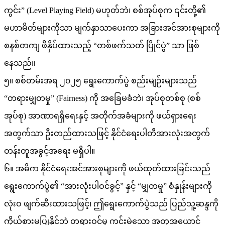
ကွင်း” (Level Playing Field) မဟုတ်ဘဲ၊ စစ်အုပ်စုက ၎င်းတို့၏
မဟာမိတ်များကိုသာ မျက်နှာသာပေးကာ အခြားအင်အားစုများကို
စနစ်တကျ ဖိနှိပ်ထားသည့် “တစ်ဖက်သတ် ပြိုင်ပွဲ” သာ ဖြစ်
နေသည်။
၅။ စစ်တမ်းအရ ၂၀၂၅ ရွေးကောက်ပွဲ စည်းမျဉ်းများသည်
“တရားမျှတမှု” (Fairness) ကို အခြေမခံဘဲ၊ အုပ်စုတစ်စု (စစ်
အုပ်စု) အာဏာရရှိရေးနှင့် အတိုက်အခံများကို ဖယ်ရှားရေး
အတွက်သာ ဦးတည်ထားသဖြင့် နိုင်ငံရေးပါတီအားလုံးအတွက်
တန်းတူအခွင့်အရေး မရှိပါ။
၆။ အဓိက နိုင်ငံရေးအင်အားစုများကို ဖယ်ထုတ်ထားခြင်းသည်
ရွေးကောက်ပွဲ၏ “အားလုံးပါဝင်ခွင့်” နှင့် “မျှတမှု” စံနှုန်းများကို
လုံးဝ ဖျက်ဆီးထားသဖြင့်၊ ဤရွေးကောက်ပွဲသည် ပြည်သူ့ဆန္ဒကို
ကိုယ်စားမပြုနိုင်ဘဲ တရားဝင်မှု ကင်းမဲ့သော အတုအယောင်