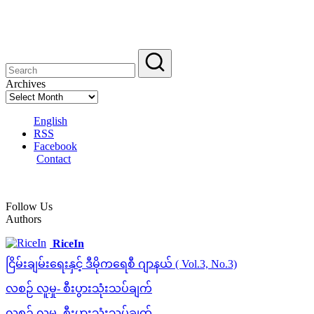
Archives
English
RSS
Facebook
Contact
Follow Us
Authors
RiceIn
ငြိမ်းချမ်းရေးနှင့် ဒီမိုကရေစီ ဂျာနယ် ( Vol.3, No.3)
လစဉ် လူမှု- စီးပွားသုံးသပ်ချက်
လစဉ် လူမှု- စီးပွားသုံးသပ်ချက်