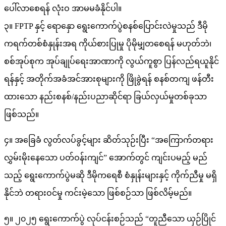
ပေါ်လာစေရန် လုံးဝ အာမမခံနိုင်ပါ။
၃။ FPTP နှင့် ရောနှော ရွေးကောက်ပွဲစနစ်ပြောင်းလဲမှုသည် ဒီမို
ကရက်တစ်စံနှုန်းအရ ကိုယ်စားပြုမှု ပိုမိုမျှတစေရန် မဟုတ်ဘဲ၊
စစ်အုပ်စုက အုပ်ချုပ်ရေးအာဏာကို လွယ်ကူစွာ ပြန်လည်ရယူနိုင်
ရန်နှင့် အတိုက်အခံအင်အားစုများကို ဖြိုခွဲရန် စနစ်တကျ ဖန်တီး
ထားသော နည်းစနစ်/နည်းပညာဆိုင်ရာ ခြယ်လှယ်မှုတစ်ခုသာ
ဖြစ်သည်။
၄။ အခြေခံ လွတ်လပ်ခွင့်များ ဆိတ်သုဉ်းပြီး “အကြောက်တရား
လွှမ်းမိုးနေသော ပတ်ဝန်းကျင်” အောက်တွင် ကျင်းပမည့် မည်
သည့် ရွေးကောက်ပွဲမဆို ဒီမိုကရေစီ စံနှုန်းများနှင့် ကိုက်ညီမှု မရှိ
နိုင်ဘဲ တရားဝင်မှု ကင်းမဲ့သော ဖြစ်စဉ်သာ ဖြစ်လိမ့်မည်။
၅။ ၂၀၂၅ ရွေးကောက်ပွဲ လုပ်ငန်းစဉ်သည် “တူညီသော ယှဉ်ပြိုင်