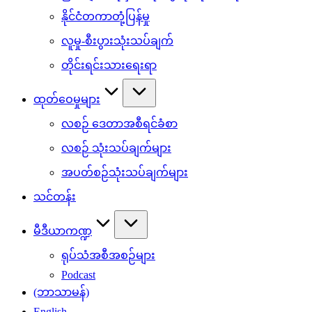
နိုင်ငံတကာတုံ့ပြန်မှု
လူမှု-စီးပွားသုံးသပ်ချက်
တိုင်းရင်းသားရေးရာ
ထုတ်ဝေမှုများ
လစဉ် ဒေတာအစီရင်ခံစာ
လစဉ် သုံးသပ်ချက်များ
အပတ်စဉ်သုံးသပ်ချက်များ
သင်တန်း
မီဒီယာကဏ္ဍ
ရုပ်သံအစီအစဉ်များ
Podcast
(ဘာသာမန်)
English