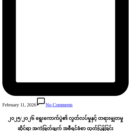
February 11, 2026
No Comments
၂၀၂၅/၂၀၂၆ ရွေးကောက်ပွဲ၏ လွတ်လပ်မှုနှင့် တရားမျှတမှု
ဆိုင်ရာ အကဲဖြတ်ချက် အစီရင်ခံစာ ထုတ်ပြန်ခြင်း