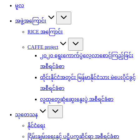
မူလ
အဖွဲ့အကြောင်း
RICE အကြောင်း
CAFFE project
၂၀၂၀ ရွေးကောက်ပွဲလေ့လာစောင့်ကြည့်ခြင်း
အစီရင်ခံစာ
ထိုင်းနိုင်ငံအတွင်း မြန်မာနိုင်ငံသား မဲပေးပိုင်ခွင့်
အစီရင်ခံစာ
လူထုတွေ့ဆုံဆွေးနွေးပွဲ အစီရင်ခံစာ
သုတေသန
နိုင်ငံရေး
ငြိမ်းချမ်းရေးနှင့် ပဋိပက္ခဆိုင်ရာ အစီရင်ခံစာ