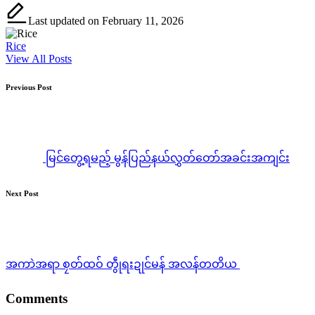
Last updated on February 11, 2026
Rice
View All Posts
Post
Previous Post
navigation
မြင်တွေ့ရမည့် မွန်ပြည်နယ်လွှတ်တော်အခင်းအကျင်း
Next Post
အကာဲအရာ စၠတ်ထဝ် တွဵုရးဍုင်မန် အလန်တတိယ
Comments