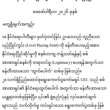
ဖေဖော်ဝါရီလ၊ ၂၀၂၆ ခုနှစ်
›တွေ့ရှိချက်အကျဉ်း
၁။ နိုင်ငံရေးပါတီများ မှတ်ပုံတင်ခြင်း ဥပဒေသည် တူညီသော
ယှဉ်ပြိုင်ကွင်း (Level Playing Field) ကို ဖန်တီးပေးမည့်အစား
နိုင်ငံရေးပြိုင်ဆိုင်မှုကို စနစ်တကျ ကန့်သတ်ရန်နှင့် စစ်
အာဏာရှင်စနစ်ကို တရားဝင်မှု (Legitimacy) ပေးရန်အတွက်သာ
ဖန်တီးထားသော “ထွက်ပေါက်” တစ်ခု ဖြစ်သည်။
၂။ လက်ရှိပြည်ထောင်စုရွေးကောက်ပွဲကော်မရှင် UEC သည် စစ်
အာဏာရှင်၏ နိုင်ငံရေးထွက်ပေါက် အတွက်သာ ဖန်တီးထားသော
ယန္တရားတစ်ခုဖြစ်ပြီး၊ ၎င်း၏ ဖွဲ့စည်းပုံနှင့် လုပ်ဆောင်ချက်
များသည် ဘက်လိုက်မှု ကင်းရှင်းသော ရွေးကောက်ပွဲတစ်ခု ဖြစ်