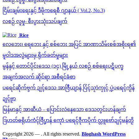
ငြိမ်းချမ်းရေးနှင့် ဒီမိုကရေစီ ဂျာနယ် ( Vol.2, No.3)
လစဉ် လူမှု- စီးပွားသုံးသပ်ချက်
Rice
လေဘေး၊ ရေဘေး နှင့် စစ်ဘေး အပြင် အာဏာသိမ်းစစ်အစိုးရ၏
မူဝါဒအလွဲများမှ ရိုက်ခတ်မှုများ
မွန်နှင့် တောင်ပိုင်းဒေသ (၁၄) မြို့နယ် လစဉ် စစ်ရေးပဋိပက္ခ
အချက်အလက် ဆိုင်ရာ အစီရင်ခံစာ
ပရေင်ဆိုက်ဗ္ဒက် ဍုၚ်ဒေသ အာဇြဳယျာန် ပြံၚ်သၠာဲကၠုၚ် ပ္ဍဲပရေၚ်ကၟိန်
ဍုၚ်ဗၟာ
မြန်မာနှင့် အာဆီယံ – ပြောင်းလဲနေသော ဒေသတွင်းဟန်ချက်
ဒြဟတ်ဓရိုဟ်ကံၚ်ဇြဳပၞာန် ကေုာံ ပရေၚ်ဇီုကပိုက် လ္တူဗော်ဍုၚ်မန်တၟိ
Copyright 2026 —
. All rights reserved.
Bloghash WordPress