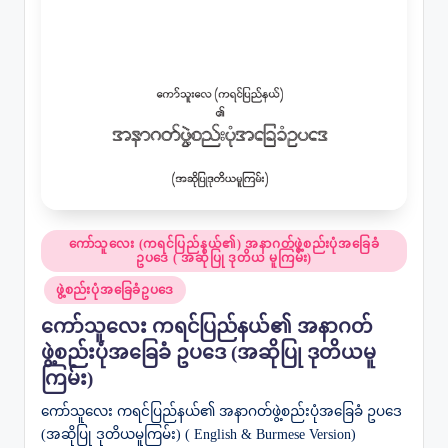
Posted
ကော်သူလေး (ကရင်ပြည်နယ်၏) အနာဂတ်ဖွဲ့စည်းပုံအခြေခံ
ဥပဒေ ( အဆိုပြု ဒုတိယ မူကြမ်း)
in
ဖွဲ့စည်းပုံအခြေခံဥပဒေ
ကော်သူလေး ကရင်ပြည်နယ်၏ အနာဂတ်
ဖွဲ့စည်းပုံအခြေခံ ဥပဒေ (အဆိုပြု ဒုတိယမူ
ကြမ်း)
ကော်သူလေး ကရင်ပြည်နယ်၏ အနာဂတ်ဖွဲ့စည်းပုံအခြေခံ ဥပဒေ
(အဆိုပြု ဒုတိယမူကြမ်း) ( English & Burmese Version)