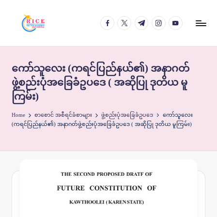
facebook.com
twitter.com
t.me
instagram.com
youtube.com
Skip
to
content
ကော်သူလေး (ကရင်ပြည်နယ်၏) အနာဂတ်
ဖွဲ့စည်းပုံအခြေခံဥပဒေ ( အဆိုပြု ဒုတိယ မူ
ကြမ်း)
Home
စာစောင် အစီရင်ခံစာများ
ဖွဲ့စည်းပုံအခြေခံဥပဒေ
ကော်သူလေး
(ကရင်ပြည်နယ်၏) အနာဂတ်ဖွဲ့စည်းပုံအခြေခံဥပဒေ ( အဆိုပြု ဒုတိယ မူကြမ်း)