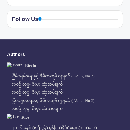
Follow Us
Authors
RiceIn
ငြိမ်းချမ်းရေးနှင့် ဒီမိုကရေစီ ဂျာနယ် ( Vol.3, No.3)
လစဉ် လူမှု- စီးပွားသုံးသပ်ချက်
လစဉ် လူမှု- စီးပွားသုံးသပ်ချက်
ငြိမ်းချမ်းရေးနှင့် ဒီမိုကရေစီ ဂျာနယ် ( Vol.2, No.3)
လစဉ် လူမှု- စီးပွားသုံးသပ်ချက်
Rice
၂၀၂၆ ခုနှစ် (ဧပြီ-ဇွန်) မွန်ပြည်နိုင်ငံရေးသုံးသပ်ချက်