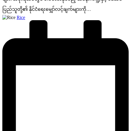
ပြည်သူတို့၏ နိုင်ငံရေးမျှော်လင့်ချက်များကို…
Posted
Rice
by