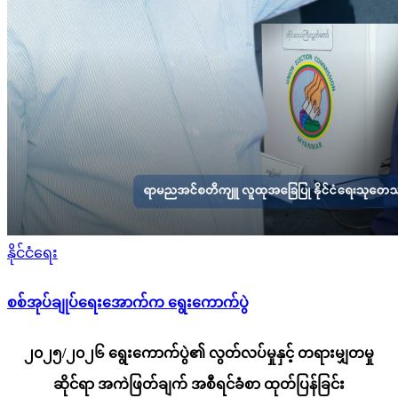
Posted
နိုင်ငံရေး
in
စစ်အုပ်ချုပ်ရေးအောက်က ရွေးကောက်ပွဲ
၂၀၂၅/၂၀၂၆ ရွေးကောက်ပွဲ၏ လွတ်လပ်မှုနှင့် တရားမျှတမှု
ဆိုင်ရာ အကဲဖြတ်ချက် အစီရင်ခံစာ ထုတ်ပြန်ခြင်း