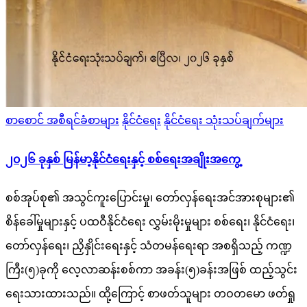
Posted
စာစောင် အစီရင်ခံစာများ
နိုင်ငံရေး
နိုင်ငံရေး သုံးသပ်ချက်များ
in
၂၀၂၆ ခုနှစ် မြန်မာ့နိုင်ငံရေးနှင့် စစ်ရေးအချိုးအကွေ့
စစ်အုပ်စု၏ အသွင်ကူးပြောင်းမှု၊ တော်လှန်ရေးအင်အားစုများ၏
စိန်ခေါ်မှုများနှင့် ပထဝီနိုင်ငံရေး လွှမ်းမိုးမှုများ စစ်ရေး၊ နိုင်ငံရေး၊
တော်လှန်ရေး၊ ညှိနှိုင်းရေးနှင့် သံတမန်ရေးရာ အစရှိသည့် ကဏ္ဍ
ကြီး(၅)ခုကို လေ့လာဆန်းစစ်ကာ အခန်း(၅)ခန်းအဖြစ် ထည့်သွင်း
ရေးသားထားသည်။ ထို့ကြောင့် စာဖတ်သူများ တဝတမော ဖတ်ရှု