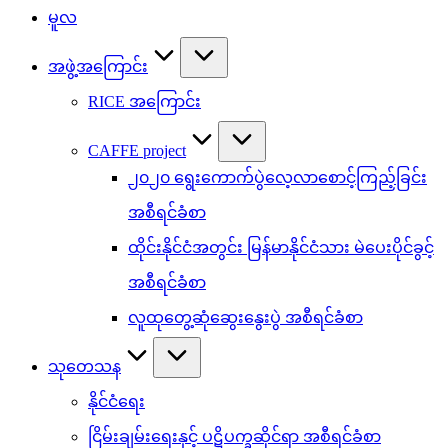
မူလ
အဖွဲ့အကြောင်း
RICE အကြောင်း
CAFFE project
၂၀၂၀ ရွေးကောက်ပွဲလေ့လာစောင့်ကြည့်ခြင်း
အစီရင်ခံစာ
ထိုင်းနိုင်ငံအတွင်း မြန်မာနိုင်ငံသား မဲပေးပိုင်ခွင့်
အစီရင်ခံစာ
လူထုတွေ့ဆုံဆွေးနွေးပွဲ အစီရင်ခံစာ
သုတေသန
နိုင်ငံရေး
ငြိမ်းချမ်းရေးနှင့် ပဋိပက္ခဆိုင်ရာ အစီရင်ခံစာ