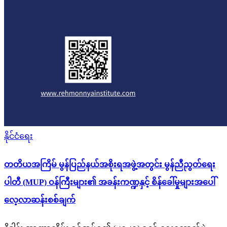
Posted
နိုင်ငံရေး
in
တတိယအကြိမ် မွန်ပြည်နယ်အစိုးရအဖွဲ့အတွင်း မွန်ညီညွတ်ရေး
ပါတီ (MUP) ဝန်ကြီးများ၏ အခန်းကဏ္ဍနှင့် စိန်ခေါ်မှုများအပေါ်
လေ့လာဆန်းစစ်ချက်