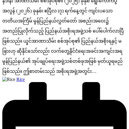
နိဒါန်း အာဏာသိမ်း စစ်အုပ်စု၏ (၂၀၂၅) ခုနှစ် ရွေးကောက်ပွဲ
အလွန် (၂၀၂၆) ခုနှစ်၊ ဧပြီလ (၇) ရက်နေ့တွင် ကျင်းပသော
တတိယအကြိမ် မွန်ပြည်နယ်လွှတ်တော် အစည်းအဝေး၌
အတည်ပြုလိုက်သည့် ပြည်နယ်အစိုးရအဖွဲ့သစ် ပေါ်ပေါက်လာပြီ
ဖြစ်သည်။ ယ္ခင်အာဏာသိမ်း စစ်အုပ်စု၏ ပြည်နယ်အစိုးရနှင့် မ
ခြားဟု ဆိုနိုင်သော်လည်း လက်တွေ့နိုင်ငံရေးအခင်းအကျင်းအရ
မွန်ပြည်နယ်၏ အုပ်ချုပ်ရေးအဖွဲ့သစ်တစ်ခုအဖြစ် မှတ်ယူရမည်
ဖြစ်သည်။ ဤစာတမ်းသည် အစိုးရအဖွဲ့အတွင်း…
Posted
Rice
by