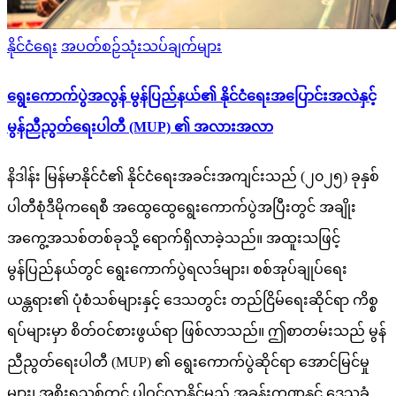
Posted
နိုင်ငံရေး
အပတ်စဉ်သုံးသပ်ချက်များ
in
ရွေးကောက်ပွဲအလွန် မွန်ပြည်နယ်၏ နိုင်ငံရေးအပြောင်းအလဲနှင့်
မွန်ညီညွတ်ရေးပါတီ (MUP) ၏ အလားအလာ
နိဒါန်း မြန်မာနိုင်ငံ၏ နိုင်ငံရေးအခင်းအကျင်းသည် (၂၀၂၅) ခုနှစ်
ပါတီစုံဒီမိုကရေစီ အထွေထွေရွေးကောက်ပွဲအပြီးတွင် အချိုး
အကွေ့အသစ်တစ်ခုသို့ ရောက်ရှိလာခဲ့သည်။ အထူးသဖြင့်
မွန်ပြည်နယ်တွင် ရွေးကောက်ပွဲရလဒ်များ၊ စစ်အုပ်ချုပ်ရေး
ယန္တရား၏ ပုံစံသစ်များနှင့် ဒေသတွင်း တည်ငြိမ်ရေးဆိုင်ရာ ကိစ္စ
ရပ်များမှာ စိတ်ဝင်စားဖွယ်ရာ ဖြစ်လာသည်။ ဤစာတမ်းသည် မွန်
ညီညွတ်ရေးပါတီ (MUP) ၏ ရွေးကောက်ပွဲဆိုင်ရာ အောင်မြင်မှု
များ၊ အစိုးရသစ်တွင် ပါဝင်လာနိုင်မည့် အခန်းကဏ္ဍနှင့် ဒေသခံ