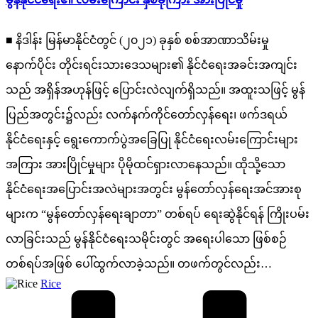
■ နိဒါန်း မြန်မာနိုင်ငံတွင် (၂၀၂၁) ခုနှစ် စစ်အာဏာသိမ်းမှု
နောက်ပိုင်း တိုင်းရင်းသားဒေသများ၏ နိုင်ငံရေးအခင်းအကျင်း
သည် အရှိန်အဟုန်ဖြင့် ပြောင်းလဲလျက်ရှိသည်။ အထူးသဖြင့် မွန်
ပြည်အတွင်း၌လည်း လက်နက်ကိုင်တော်လှန်ရေး၊ ဖက်ဒရယ်
နိုင်ငံရေးနှင့် ရွေးကောက်ပွဲအခြေပြု နိုင်ငံရေးလမ်းကြောင်းများ
အကြား အားပြိုင်မှုများ ပိုမိုထင်ရှားလာနေသည်။ ထိုသို့သော
နိုင်ငံရေးအပြောင်းအလဲများအတွင်း မွန်တော်လှန်ရေးအင်အားစု
များက “မွန်တော်လှန်ရေးချာတာ” တစ်ရပ် ရေးဆွဲနိုင်ရန် ကြိုးပမ်း
လာခြင်းသည် မွန်နိုင်ငံရေးသမိုင်းတွင် အရေးပါသော ဖြစ်စဉ်
တစ်ရပ်အဖြစ် ပေါ်ထွက်လာခဲ့သည်။ တဖက်တွင်လည်း…
Posted
Rice
by