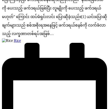
ကို ပေးသည့် ဖက်ဒရယ်ဖြစ်ပြီး လူမျိုးကို ပေးသည့် ဖက်ဒရယ်
မဟုတ်” ကြောင်း ထပ်မံရှင်းလင်း ပြောဆိုခဲ့သည်။[1] ယင်းပြောဆို
ချက်များသည် စစ်အစိုးရအနေဖြင့် ဖက်ဒရယ်စနစ်ကို လက်ခံလာ
သည့် လက္ခဏာတစ်ရပ်အဖြစ်…
Posted
Rice
by