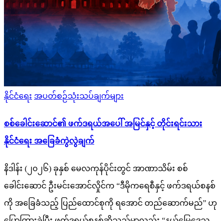
Posted
နိုင်ငံရေး
အပတ်စဉ်သုံးသပ်ချက်များ
in
စစ်ခေါင်းဆောင်၏ ဖက်ဒရယ်အပေါ် အမြင်နှင့် တိုင်းရင်းသား
နိုင်ငံရေး အခြေခံကွဲလွဲချက်
နိဒါန်း (၂၀၂၆) ခုနှစ် မေလကုန်ပိုင်းတွင် အာဏာသိမ်း စစ်
ခေါင်းဆောင် ဦးမင်းအောင်လှိုင်က “ဒီမိုကရေစီနှင့် ဖက်ဒရယ်စနစ်
ကို အခြေခံသည့် ပြည်ထောင်စုကို ရအောင် တည်ဆောက်မည်” ဟု
ပြောကြားခဲ့ပြီး ဖက်ဒရယ်စနစ်ဆိုသည်မှာလည်း “နယ်မြေဒေသ