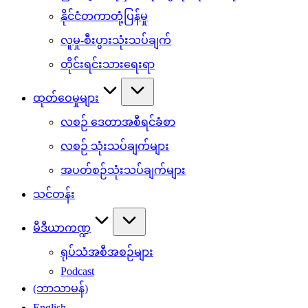
နိုင်ငံတကာတုံ့ပြန်မှု
လူမှု-စီးပွားသုံးသပ်ချက်
တိုင်းရင်းသားရေးရာ
ထုတ်ဝေမှုများ
လစဉ် ဒေတာအစီရင်ခံစာ
လစဉ် သုံးသပ်ချက်များ
အပတ်စဉ်သုံးသပ်ချက်များ
သင်တန်း
မီဒီယာကဏ္ဍ
ရုပ်သံအစီအစဉ်များ
Podcast
(ဘာသာမန်)
English