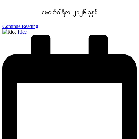
ဖေဖော်ဝါရီလ၊ ၂၀၂၆ ခုနှစ်
Continue Reading
Posted
Rice
by