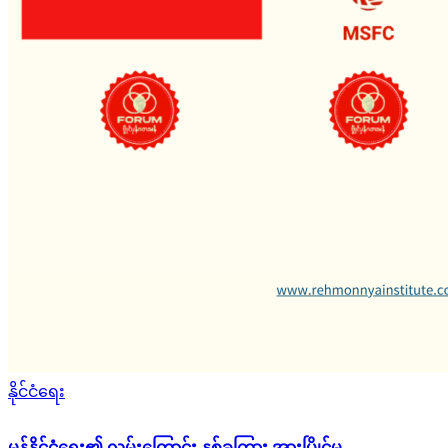
Posted
နိုင်ငံရေး
in
မွန်နိုင်ငံရေး၏ လမ်းကြောင်း နှစ်ခုကြား အားပြိုင်မှု