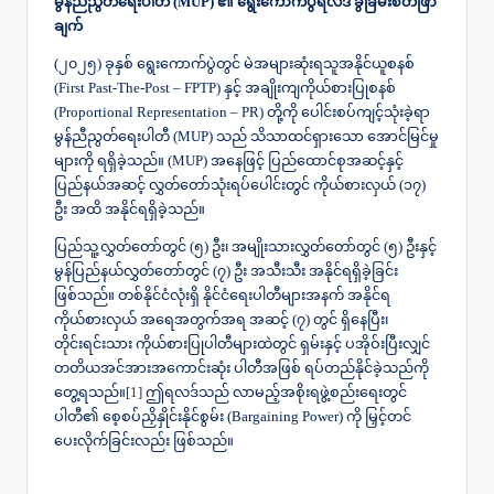
မွန်ညီညွတ်ရေးပါတီ (MUP) ၏ ရွေးကောက်ပွဲရလဒ် ခွဲခြမ်းစိတ်ဖြာ
ချက်
(၂၀၂၅) ခုနှစ် ရွေးကောက်ပွဲတွင် မဲအများဆုံးရသူအနိုင်ယူစနစ်
(First Past-The-Post – FPTP) နှင့် အချိုးကျကိုယ်စားပြုစနစ်
(Proportional Representation – PR) တို့ကို ပေါင်းစပ်ကျင့်သုံးခဲ့ရာ
မွန်ညီညွတ်ရေးပါတီ (MUP) သည် သိသာထင်ရှားသော အောင်မြင်မှု
များကို ရရှိခဲ့သည်။ (MUP) အနေဖြင့် ပြည်ထောင်စုအဆင့်နှင့်
ပြည်နယ်အဆင့် လွှတ်တော်သုံးရပ်ပေါင်းတွင် ကိုယ်စားလှယ် (၁၇)
ဦး အထိ အနိုင်ရရှိခဲ့သည်။
ပြည်သူ့လွှတ်တော်တွင် (၅) ဦး၊ အမျိုးသားလွှတ်တော်တွင် (၅) ဦးနှင့်
မွန်ပြည်နယ်လွှတ်တော်တွင် (၇) ဦး အသီးသီး အနိုင်ရရှိခဲ့ခြင်း
ဖြစ်သည်။ တစ်နိုင်ငံလုံးရှိ နိုင်ငံရေးပါတီများအနက် အနိုင်ရ
ကိုယ်စားလှယ် အရေအတွက်အရ အဆင့် (၇) တွင် ရှိနေပြီး၊
တိုင်းရင်းသား ကိုယ်စားပြုပါတီများထဲတွင် ရှမ်းနှင့် ပအိုဝ်းပြီးလျှင်
တတိယအင်အားအကောင်းဆုံး ပါတီအဖြစ် ရပ်တည်နိုင်ခဲ့သည်ကို
တွေ့ရသည်။
[1]
ဤရလဒ်သည် လာမည့်အစိုးရဖွဲ့စည်းရေးတွင်
ပါတီ၏ စေ့စပ်ညှိနှိုင်းနိုင်စွမ်း (Bargaining Power) ကို မြှင့်တင်
ပေးလိုက်ခြင်းလည်း ဖြစ်သည်။