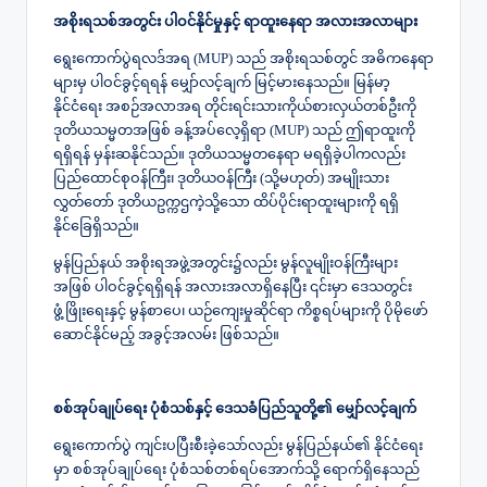
အစိုးရသစ်အတွင်း ပါဝင်နိုင်မှုနှင့် ရာထူးနေရာ အလားအလာများ
ရွေးကောက်ပွဲရလဒ်အရ (MUP) သည် အစိုးရသစ်တွင် အဓိကနေရာ
များမှ ပါဝင်ခွင့်ရရန် မျှော်လင့်ချက် မြင့်မားနေသည်။ မြန်မာ့
နိုင်ငံရေး အစဉ်အလာအရ တိုင်းရင်းသားကိုယ်စားလှယ်တစ်ဦးကို
ဒုတိယသမ္မတအဖြစ် ခန့်အပ်လေ့ရှိရာ (MUP) သည် ဤရာထူးကို
ရရှိရန် မှန်းဆနိုင်သည်။ ဒုတိယသမ္မတနေရာ မရရှိခဲ့ပါကလည်း
ပြည်ထောင်စုဝန်ကြီး၊ ဒုတိယဝန်ကြီး (သို့မဟုတ်) အမျိုးသား
လွှတ်တော် ဒုတိယဥက္ကဌကဲ့သို့သော ထိပ်ပိုင်းရာထူးများကို ရရှိ
နိုင်ခြေရှိသည်။
မွန်ပြည်နယ် အစိုးရအဖွဲ့အတွင်း၌လည်း မွန်လူမျိုးဝန်ကြီးများ
အဖြစ် ပါဝင်ခွင့်ရရှိရန် အလားအလာရှိနေပြီး ၎င်းမှာ ဒေသတွင်း
ဖွံ့ဖြိုးရေးနှင့် မွန်စာပေ၊ ယဉ်ကျေးမှုဆိုင်ရာ ကိစ္စရပ်များကို ပိုမိုဖော်
ဆောင်နိုင်မည့် အခွင့်အလမ်း ဖြစ်သည်။
စစ်အုပ်ချုပ်ရေး ပုံစံသစ်
နှင့်
ဒေသခံပြည်သူတို့၏ မျှော်လင့်ချက်
ရွေးကောက်ပွဲ ကျင်းပပြီးစီးခဲ့သော်လည်း မွန်ပြည်နယ်၏ နိုင်ငံရေး
မှာ စစ်အုပ်ချုပ်ရေး ပုံစံသစ်တစ်ရပ်အောက်သို့ ရောက်ရှိနေသည်