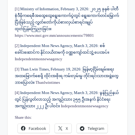
[1]
Ministry of Information, February 3, 2026: ၂၀၂၅ ခုနှစ် ပါတီ
စုံဒီမိုကရေစီအထွေထွေရွေးကောက်ပွဲတွင် ရွေးကောက်တင်မြှောက်
ပြီးဖြစ်သည့် လွှတ်တော်ကိုယ်စားလှယ်စာရင်းချုပ်
ထုတ်ပြန်ကြေညာခြင်း။
https://www.moi.gov.mm/announcements/79801
[2]
Independent Mon News Agency, March 3, 2026: စစ်
ခေါင်းဆောင်က နိုင်လယိတမကို ဝဏ္ဏကျော်ထင်ဘွဲ့ ပေးအပ်။
Independentmonnewsagency
[3]
Than Lwin Times, February 19, 2026: မြန်မာ့ငြိမ်းချမ်း‌ရေး
အထမြောက်စေဖို့ ထိုင်းအစိုးရ ကမ်းလှမ်းမှု တိုင်းရင်းသားအဖွဲ့တွေ
ဘာပြောလဲ။
Thanlwintimes
[4]
Independent Mon News Agency, March 3, 2026: မွန်ပြည်နယ်
တွင် ပြန်လွတ်လာသည့် အကျဉ်းသား ၃၅၅ ဦးအနက် နိုင်ငံရေး
အကျဉ်းသား ၂၂၂ ဦး ပါဝင်။
Independentmonnewsagency
Share this:
Facebook
X
Telegram