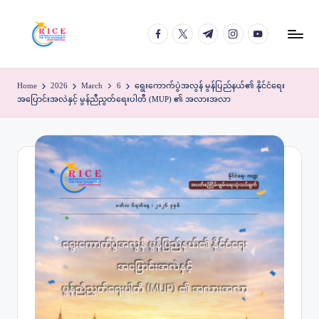
facebook.com
twitter.com
t.me
instagram.com
youtube.com
Skip
to
content
Home
2026
March
6
ရွေးကောက်ပွဲအလွန် မွန်ပြည်နယ်၏ နိုင်ငံရေး
အပြောင်းအလဲနှင့် မွန်ညီညွတ်ရေးပါတီ (MUP) ၏ အလားအလာ