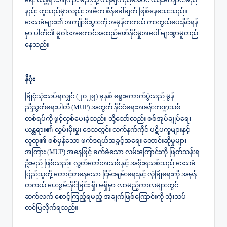
ရေး ယန္တရားအကြား မည်သို့ ဟန်ချက်ညီအောင် ထိန်းကျောင်းမည်
နည်း ဟူသည်မှာလည်း အဓိက စိန်ခေါ်ချက် ဖြစ်နေသေးသည်။
ဒေသခံများ၏ အကျိုးစီးပွားကို အမှန်တကယ် ကာကွယ်ပေးနိုင်ရန်
မှာ ပါတီ၏ မူဝါဒအကောင်အထည်ဖော်နိုင်မှုအပေါ် များစွာမူတည်
နေသည်။
နိဂုံး
ခြုံငုံသုံးသပ်ရလျှင် (၂၀၂၅) ခုနှစ် ရွေးကောက်ပွဲသည် မွန်
ညီညွတ်ရေးပါတီ (MUP) အတွက် နိုင်ငံရေးအခန်းကဏ္ဍသစ်
တစ်ရပ်ကို ဖွင့်လှစ်ပေးခဲ့သည်။ သို့သော်လည်း စစ်အုပ်ချုပ်ရေး
ယန္တရား၏ လွှမ်းမိုးမှု၊ ဒေသတွင်း လက်နက်ကိုင် ပဋိပက္ခများနှင့်
လူထု၏ စစ်မှန်သော ဖက်ဒရယ်အခွင့်အရေး တောင်းဆိုမှုများ
အကြား (MUP) အနေဖြင့် ခက်ခဲသော လမ်းကြောင်းကို ဖြတ်သန်းရ
ဦးမည် ဖြစ်သည်။ လွှတ်တော်အသစ်နှင့် အစိုးရသစ်သည် ဒေသခံ
ပြည်သူတို့ တောင့်တနေသော ငြိမ်းချမ်းရေးနှင့် လုံခြုံရေးကို အမှန်
တကယ် ပေးစွမ်းနိုင်ခြင်း ရှိ၊ မရှိမှာ လာမည့်ကာလများတွင်
ဆက်လက် စောင့်ကြည့်ရမည့် အချက်ဖြစ်ကြောင်းကို သုံးသပ်
တင်ပြလိုက်ရသည်။