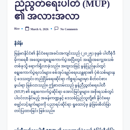
ညီညွတ်ရေးပါတီ (MUP)
၏ အလားအလာ
Rice
March 6, 2026
No Comments
Posted
by
နိဒါန်း
မြန်မာနိုင်ငံ၏ နိုင်ငံရေးအခင်းအကျင်းသည် (၂၀၂၅) ခုနှစ် ပါတီစုံဒီ
မိုကရေစီ အထွေထွေရွေးကောက်ပွဲအပြီးတွင် အချိုးအကွေ့အသစ်
တစ်ခုသို့ ရောက်ရှိလာခဲ့သည်။ အထူးသဖြင့် မွန်ပြည်နယ်တွင်
ရွေးကောက်ပွဲရလဒ်များ၊ စစ်အုပ်ချုပ်ရေးယန္တရား၏ ပုံစံသစ်များနှ
င့် ဒေသတွင်း တည်ငြိမ်ရေးဆိုင်ရာ ကိစ္စရပ်များမှာ စိတ်ဝင်စား
ဖွယ်ရာ ဖြစ်လာသည်။ ဤစာတမ်းသည် မွန်ညီညွတ်ရေးပါတီ
(MUP) ၏ ရွေးကောက်ပွဲဆိုင်ရာ အောင်မြင်မှုများ၊ အစိုးရသစ်တွင်
ပါဝင်လာနိုင်မည့် အခန်းကဏ္ဍနှင့် ဒေသခံပြည်သူတို့၏ နိုင်ငံရေး
မျှော်လင့်ချက်များကို ပညာရပ်ဆိုင်ရာ ရှုထောင့်မှ ခွဲခြမ်းစိတ်ဖြာ
တင်ပြထားခြင်း ဖြစ်သည်။