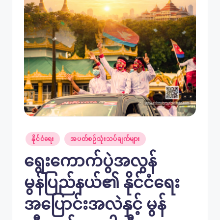
Posted
နိုင်ငံရေး
အပတ်စဉ်သုံးသပ်ချက်များ
in
ရွေးကောက်ပွဲအလွန်
မွန်ပြည်နယ်၏ နိုင်ငံရေး
အပြောင်းအလဲနှင့် မွန်