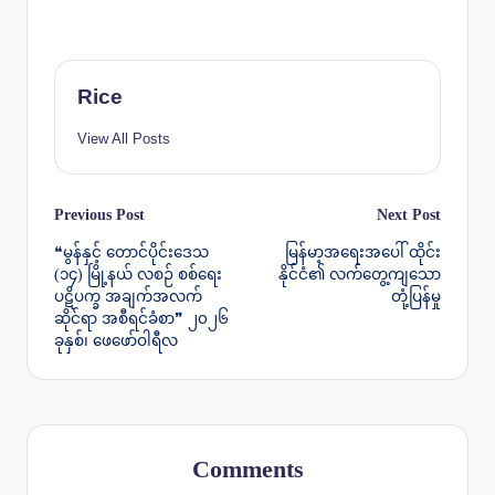
Rice
View All Posts
Post
Previous Post
Next Post
❝မွန်နှင့် တောင်ပိုင်းဒေသ
မြန်မာ့အရေးအပေါ် ထိုင်း
navigation
(၁၄) မြို့နယ် လစဉ် စစ်ရေး
နိုင်ငံ၏ လက်တွေ့ကျသော
ပဋိပက္ခ အချက်အလက်
တုံ့ပြန်မှု
ဆိုင်ရာ အစီရင်ခံစာ❞ ၂၀၂၆
ခုနှစ်၊ ဖေဖော်ဝါရီလ
Comments