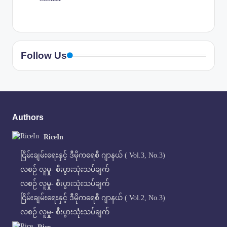
Follow Us
Authors
RiceIn
ငြိမ်းချမ်းရေးနှင့် ဒီမိုကရေစီ ဂျာနယ် ( Vol.3, No.3)
လစဉ် လူမှု- စီးပွားသုံးသပ်ချက်
လစဉ် လူမှု- စီးပွားသုံးသပ်ချက်
ငြိမ်းချမ်းရေးနှင့် ဒီမိုကရေစီ ဂျာနယ် ( Vol.2, No.3)
လစဉ် လူမှု- စီးပွားသုံးသပ်ချက်