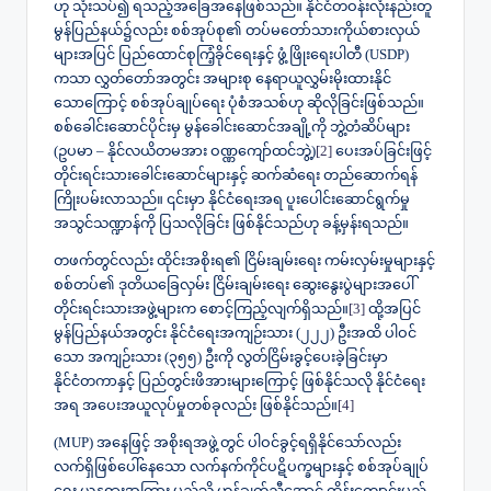
ဟု သုံးသပ်၍ ရသည့်အခြေအနေဖြစ်သည်။ နိုင်ငံတဝန်းလုံးနည်းတူ
မွန်ပြည်နယ်၌လည်း စစ်အုပ်စု၏ တပ်မတော်သားကိုယ်စားလှယ်
များအပြင် ပြည်ထောင်စုကြံ့ခိုင်ရေးနှင့် ဖွံ့ဖြိုးရေးပါတီ (USDP)
ကသာ လွှတ်တော်အတွင်း အများစု နေရာယူလွှမ်းမိုးထားနိုင်
သောကြောင့် စစ်အုပ်ချုပ်ရေး ပုံစံအသစ်ဟု ဆိုလိုခြင်းဖြစ်သည်။
စစ်ခေါင်းဆောင်ပိုင်းမှ မွန်ခေါင်းဆောင်အချို့ကို ဘွဲ့တံဆိပ်များ
(ဥပမာ – နိုင်လယိတမအား ဝဏ္ဏကျော်ထင်ဘွဲ့)
[2]
ပေးအပ်ခြင်းဖြင့်
တိုင်းရင်းသားခေါင်းဆောင်များနှင့် ဆက်ဆံရေး တည်ဆောက်ရန်
ကြိုးပမ်းလာသည်။ ၎င်းမှာ နိုင်ငံရေးအရ ပူးပေါင်းဆောင်ရွက်မှု
အသွင်သဏ္ဍာန်ကို ပြသလိုခြင်း ဖြစ်နိုင်သည်ဟု ခန့်မှန်းရသည်။
တဖက်တွင်လည်း ထိုင်းအစိုးရ၏ ငြိမ်းချမ်းရေး ကမ်းလှမ်းမှုများနှင့်
စစ်တပ်၏ ဒုတိယခြေလှမ်း ငြိမ်းချမ်းရေး ဆွေးနွေးပွဲများအပေါ်
တိုင်းရင်းသားအဖွဲ့များက စောင့်ကြည့်လျက်ရှိသည်။
[3]
ထို့အပြင်
မွန်ပြည်နယ်အတွင်း နိုင်ငံရေးအကျဉ်းသား (၂၂၂) ဦးအထိ ပါဝင်
သော အကျဉ်းသား (၃၅၅) ဦးကို လွတ်ငြိမ်းခွင့်ပေးခဲ့ခြင်းမှာ
နိုင်ငံတကာနှင့် ပြည်တွင်းဖိအားများကြောင့် ဖြစ်နိုင်သလို နိုင်ငံရေး
အရ အပေးအယူလုပ်မှုတစ်ခုလည်း ဖြစ်နိုင်သည်။
[4]
(MUP) အနေဖြင့် အစိုးရအဖွဲ့တွင် ပါဝင်ခွင့်ရရှိနိုင်သော်လည်း
လက်ရှိဖြစ်ပေါ်နေသော လက်နက်ကိုင်ပဋိပက္ခများနှင့် စစ်အုပ်ချုပ်